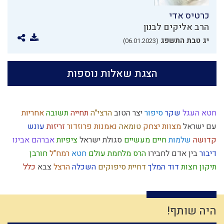
כרטיס אדי
הרב אליקים לבנון
יג טבת התשפג
(06.01.2023)
הצגת שאלות נוספות
חטא העגל
שקר
סיפור
יצר הטוב
הרצי"ה
תחייה
תשובה
אחריות
עם ישראל
מצוות
יצחק
טומאה
נאמנות
פרוזדור
זריזות
עונש
קדושה
שלמות
חיים מעשיים
סגולת ישראל
ציפיות
אברהם אבינו
דיבור
בין אדם לחבירו
הרס
מלחמת עולם
חטא
רמח"ל
חורבן
תיקון חצות
דוד המלך
דחיית סיפוקים
השכלה
הרצל
צבא
כלל
עומק
עבודת ה'
לימוד תורה
עמלק
חתונה
אירופה
אורות
נפש
עולם הזה
חזרה בתשובה
רוח ה'
כפירה
איסלאם
קשיים
שמרנות
יעקב אבינו
פגם הברית
פסח
השקעה
יראת שמיים
יד ה'
היה שותף!
גאולה חיצונית
אחשוורוש
תרומות ומעשרות
חיסרון
מחלוקת