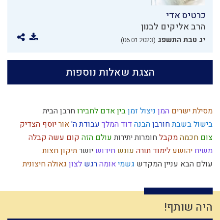
כרטיס אדי
הרב אליקים לבנון
יג טבת התשפג
(06.01.2023)
הצגת שאלות נוספות
מסילת ישרים
המן
ניצול זמן
בין אדם לחבירו
חרבן הבית
בישול בשבת
חורבן
הבנה
דוד המלך
עבודת ה'
אור
יוסף הצדיק
צום
חכמה
מקבל
חומרות יתירות
עולם הזה
קום עשה
קבלה
משיח
יהושע
לימוד תורה
עונש
חידוש
יושר
תיקון חצות
עולם הבא
עניין המקדש
גשמי
אומה
רגש
לצון
גאולה חיצונית
רוחני
עלייה לארץ
צבאות
אדמה
מעשר
יצחק
הרמב"ם
הובלה
ברכות
סיפור
חיים מעשיים
אבלות
נצרות
כיבוד הורים
דמיון
תחייה
מצרים
זהות ישראלית
שיחה
מחשבה
אותיות
צדוקים
הרס
היה שותף!
רגלי משיח
גשם
חסידות
יד ה'
פסיקת הלכה
כפירה
התדבקות