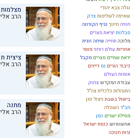
נגלה
צבא יהודי
מצלמות 
הרב אליק
שאיפה לשלימות
צדק
חוויה
חינוך
נגיף הקורונה
סבלנות
יציאת מצרים
מלוכה
תחייה
שיחה זוגית
אחריות
עולם רוחני
מוסר
ציצית ת
יראת שמיים
מצרים
מקבל
הרב אליק
כיבוד הורים
נס
דיינים
אומות העולם
עבודת המקדש
צחוק
התנהלות כלכלית
צה"ל
בישול בשבת
ניצול זמן
מתנה
חב"ד
השכלה
הרב אליק
מסילת ישרים
המן
אחשוורוש
כנסת ישראל
נרות חנוכה