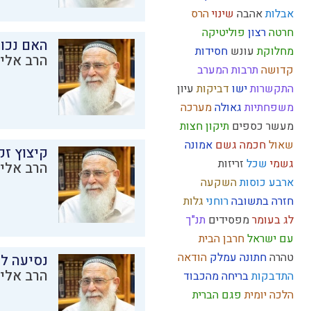
אבלות
אהבה
שינוי
הרס
חרטה
רצון
פוליטיקה
האם נכו
מחלוקת
עונש
חסידות
הרב אליק
קדושה
תרבות המערב
התקשרות
ישו
דביקות
עיון
משפחתיות
גאולה
מערכה
מעשר כספים
תיקון חצות
שאול
חכמה
גשם
אמונה
קיצוץ זק
גשמי
שכל
זריזות
הרב אליק
ארבע כוסות
השקעה
חזרה בתשובה
רוחני
גלות
לג בעומר
מפסידים
תנ"ך
עם ישראל
חרבן הבית
טהרה
חתונה
עמלק
הודאה
נסיעה לז
הרב אליק
התדבקות
בריחה מהכבוד
הלכה יומית
פגם הברית