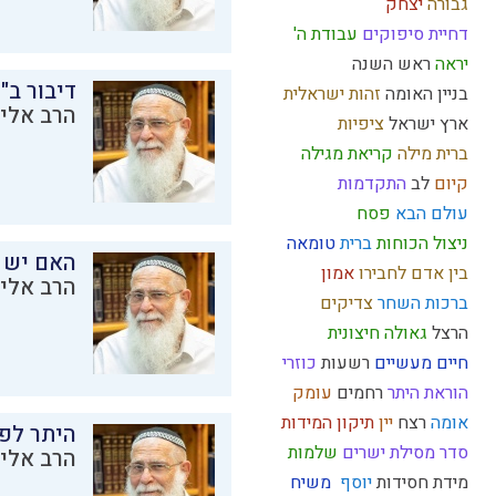
גבורה
יצחק
דחיית סיפוקים
עבודת ה'
יראה
ראש השנה
דיבור ב"
בניין האומה
זהות ישראלית
הרב אליק
ארץ ישראל
ציפיות
ברית מילה
קריאת מגילה
קיום
לב
התקדמות
עולם הבא
פסח
ניצול הכוחות
ברית
טומאה
האם יש 
בין אדם לחבירו
אמון
הרב אליק
ברכות השחר
צדיקים
הרצל
גאולה חיצונית
חיים מעשיים
רשעות
כוזרי
הוראת היתר
רחמים
עומק
אומה
רצח
יין
תיקון המידות
היתר לפר
סדר מסילת ישרים
שלמות
הרב אליק
מידת חסידות
יוסף
משיח