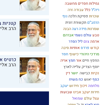
גמילות חסדים
מחשבה
ריה"ל
כלל
עבודה זרה
שכרות
פסיקת הלכה
גוף
הרמב"ם
תקשורת זוגית
קטניות 
הרב אליק
שמרנות
מידה רעה
הבנה
טבע
עולם גשמי
אברהם
אדמה
צום
ליל הסדר
קודש
פרדס
אותיות
סיבה
מרדכי היהודי
כישוף
חסד
כרטיס א
החפץ חיים
אור
חמץ
אריה
הרב אליק
יוסף הצדיק
עלייה לארץ
נקיות
כבישה
יושר
דין
כסף
יאוש
כח משיח
מלחמה
זיכוך
חידוש
יעקב
חירות
יעקב אבינו
שבועות
עצל
עולם
שמואל
חוץ לארץ
יד ה'
שיחה