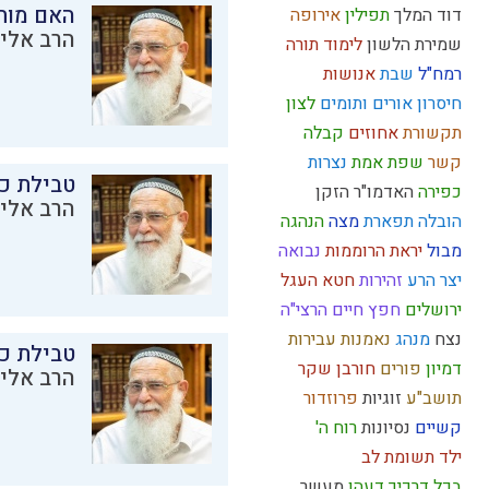
האם מות
דוד המלך
תפילין
אירופה
הרב אליק
שמירת הלשון
לימוד תורה
רמח"ל
שבת
אנושות
חיסרון
אורים ותומים
לצון
תקשורת
אחוזים
קבלה
קשר
שפת אמת
נצרות
טבילת כל
כפירה
האדמו"ר הזקן
הרב אליק
הובלה
תפארת
מצה
הנהגה
מבול
יראת הרוממות
נבואה
יצר הרע
זהירות
חטא העגל
ירושלים
חפץ חיים
הרצי"ה
נצח
מנהג
נאמנות
עבירות
טבילת כל
דמיון
פורים
חורבן
שקר
הרב אליק
תושב"ע
זוגיות
פרוזדור
קשיים
נסיונות
רוח ה'
ילד תשומת לב
בכל דרכיך דעהו
מעשר