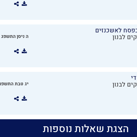
בפסח לאשכנזים
ים לבנון
ה ניסן התשפג
די
ים לבנון
יג טבת התשפג
הצגת שאלות נוספות