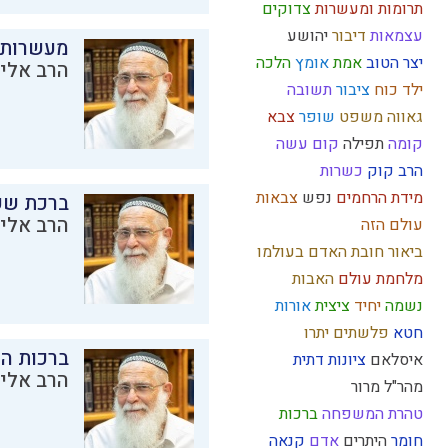
תרומות ומעשרות
צדוקים
עצמאות
דיבור
יהושע
מעשרות
יצר הטוב
אמת
אומץ
הלכה
הרב אליק
ילד כוח
ציבור
תשובה
גאווה
משפט
שופר
צבא
קומה
תפילה
קום עשה
הרב קוק
כשרות
מידת הרחמים
נפש
צבאות
ברכת שע
הרב אליק
עולם הזה
ביאור חובת האדם בעולמו
מלחמת עולם
האבות
נשמה
יחיד
ציצית
אורות
חטא
פלשתים
יתרו
ברכות ה
איסלאם
ציונות דתית
הרב אליק
מהר"ל
מרור
טהרת המשפחה
ברכות
חומר
היתרים
אדם
קנאה