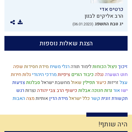
כרטיס אדי
הרב אליקים לבנון
יג טבת התשפג
(06.01.2023)
הצגת שאלות נוספות
זיכוך
ניצול הכוחות
לימוד תורה
רגלי משיח
מידת חסידות
שפה
חוט השערה
נגלה
כיבוד הורים
ציפיות
מרדכי היהודי
גלות
חירות
עצל
זריזות
כיעור
תפילין
שאול
מחשבת ישראל
סבלנות
צניעות
ישו
אור
נרות חנוכה
אבלות
כישוף
הרב צבי יהודה
נצרות
רגש
תקשורת זוגית
קשר
כלל ישראל
מידת הדין
אותיות
מצה
האבות
כשרות
שופר
טבע
חכמה
קודש
אחריות
כפירה
תשובה
איסלאם
קריאת מגילה
עבירות
אמון
משפט
נס
לג בעומר
אדמה
עשה טוב
יציאת מצרים
השקעה
צחוק
ארבע כוסות
רוח ה'
אומות העולם
היה שותף!
התדבקות
יוסף
אנושות
צבא יהודי
תחייה
חיסרון
פסיקת הלכה