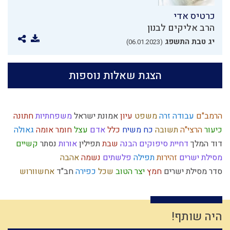
כרטיס אדי
הרב אליקים לבנון
יג טבת התשפג
(06.01.2023)
הצגת שאלות נוספות
הרמב"ם
עבודה זרה
משפט
עיון
אמונת ישראל
משפחתיות
חתונה
כיעור
הרצי"ה
תשובה
כח משיח
כלל
אדם
עצל
חומר
אומה
גאולה
דוד המלך
דחיית סיפוקים
הבנה
שבת
תפילין
אורות
נסתר
קשיים
מסילת ישרים
זהירות
תפילה
פלשתים
נשמה
אהבה
סדר מסילת ישרים
חמץ
יצר הטוב
שכל
כפירה
חב"ד
אחשוורוש
קודש
מידת הרחמים
צבא
עולם רוחני
רגש
ביאור חובת האדם בעולמו
חוט השערה
נותן
מידת הדין
נבואה
זיכוך
יחזקאל
מעשר כספים
שאיפה לשלימות
אמת
בישול בשבת
היה שותף!
טהרת המשפחה
שמירת הלשון
מקבל
מוסר
בריחה מהכבוד