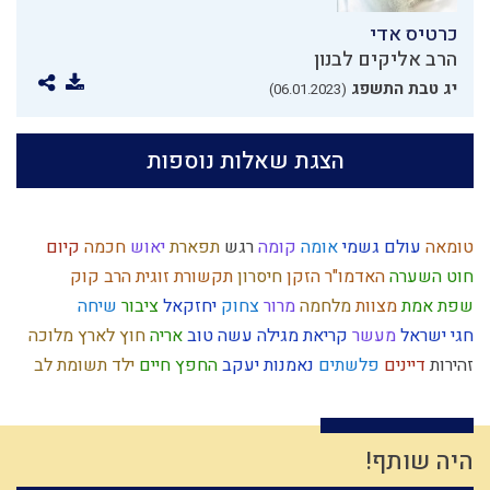
כרטיס אדי
הרב אליקים לבנון
יג טבת התשפג
(06.01.2023)
הצגת שאלות נוספות
טומאה
עולם גשמי
אומה
קומה
רגש
תפארת
יאוש
חכמה
קיום
חוט השערה
האדמו"ר הזקן
חיסרון
תקשורת זוגית
הרב קוק
שפת אמת
מצוות
מלחמה
מרור
צחוק
יחזקאל
ציבור
שיחה
חגי ישראל
מעשר
קריאת מגילה
עשה טוב
אריה
חוץ לארץ
מלוכה
זהירות
דיינים
פלשתים
נאמנות
יעקב
החפץ חיים
ילד תשומת לב
רשעות
בניין האומה
מחשבה
קדושה
שאול
גלות
רחמים
עצל
הובלה
היתרים
משה רבנו
מהר"ל
אבלות
יתרו
פורים
חפץ חיים
חידוש
אומץ
תרבות המערב
כבישה
עבירות
האבות
ארבע כוסות
היה שותף!
קלות ראש
עומק
תשובה
פגם הברית
חרטה
יראת הרוממות