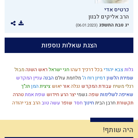
כרטיס אדי
הרב אליקים לבנון
יג טבת התשפג
(06.01.2023)
הצגת שאלות נוספות
גלות
צבא יהודי
בכל דרכיך דעהו
חגי ישראל
ראש השנה
מבול
שמירת הלשון
דמיון
רוח ה'
מלחמת עולם
הבנה
עניין המקדש
רגלי משיח
עבודת המקדש
נגלה
אור
יאוש
ציצית
המן
תנ"ך
שאיפה לשלימות
שפה
גשמי
יצר הרע
חידוש
שפת אמת
טהרה
תקשורת
חרבן הבית
חינוך
חסד
שופר
עשה טוב
הרב צבי יהודה
גאווה
חרטה
גוש קטיף
בית המקדש
לג בעומר
חטא העגל
שינוי
יחיד
אחריות
כישוף
הגדה של פסח
אחשוורוש
ישראל
נרות חנוכה
רצון
היתרים
אירוסין
יציאת מצרים
פוליטיקה
טהרת המשפחה
כלל
היה שותף!
מהר"ל
דין
אומה
יד ה'
אבלות
מידת חסידות
עומק
שמרנות