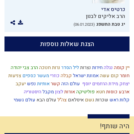
כרטיס אדי
הרב אליקים לבנון
יג טבת התשפג
(06.01.2023)
הצגת שאלות נוספות
יין
קומה
נגלה
חירות
נצרות
ליל הסדר
נרות חנוכה
הרב צבי יהודה
חומר
קום עשה
אמונת ישראל
קבלה
כוזרי
מעשר כספים
צניעות
יצחק
מידת הרחמים
יוסף
עולם הזה
קשר
אותיות
נפש
יעקב
ארבע כוסות
חטא
פוליטיקה
אורות
לצון
מקבל
היסטוריה
קלות ראש
שכרות
גשם
איסלאם
צה"ל
עולם הבא
עולם גשמי
מסילת ישרים
צחוק
קנאה
נאמנות
קודש
יראת שמיים
רחל אימנו
פניות בעבודה
תחייה
צום
טומאה
הלכה
חרטה
כישוף
אחשוורוש
כשרות
חב"ד
דחיית סיפוקים
האדמו"ר הזקן
התקשרות
צבאות
היה שותף!
ותרנות
רחמים
צבא
מצה
יד ה'
גאווה
מידת חסידות
מצוות