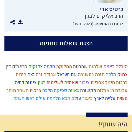
כרטיס אדי
הרב אליקים לבנון
יג טבת התשפג
(06.01.2023)
הצגת שאלות נוספות
הובלה
דיינים
שלמות
שמרנות
מחלוקת
חכמה
צדוקים
הרמב"ם
דין
צחוק
הלכה
חזרה בתשובה
עם ישראל
עבודה זרה
נצח
חירות
ברכות
חינוך
אחריות
ציבור
שאיפה לשלימות
רצון
ציונות דתית
עבודת ה'
אבלות
תקשורת
גאווה
פסיקת הלכה
ברכות השחר
חומר
משיח
עלייה לארץ
כיעור
עולם הבא
מלחמת עולם
ראש השנה
רגלי משיח
צבא יהודי
תושב"ע
מרור
לג בעומר
סיבה
נבואה
יראת הרוממות
קשיים
אברהם
קשר
טהרת המשפחה
רצח
בריחה מהכבוד
האבות
גאולה
משפחתיות
אמון
צבאות
אור
כלל
היה שותף!
טומאה
הוראת היתר
תפילה
טהרה
גאולה פנימית
יצחק
עולם הזה