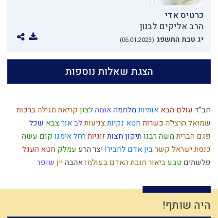
כרטיס אדי
הרב אליקים לבנון
יג טבת התשפג
(06.01.2023)
הצגת שאלות נוספות
חב"ד
עולם הבא
אותיות
מלחמה
אומה
לצון
קריאת מגילה
ברכות
שמואל
הרצי"ה
כשרות
חטא
נקיות
צניעות
לב
אור
צבא
שכל
פגם הברית
משה רבנו
תיקון חצות
זוגיות
רחל אימנו
קום עשה
כנסת ישראל
קשר
בין אדם לחבירו
יצר הרע
עמלק
חטא העגל
פלשתים
טבע
ביאור חובת האדם בעולמו
אהבה
יין
שופר
עם ישראל
יושר
מקבל
חוויה
גאולה חיצונית
נסיונות
טהרת המשפחה
חינוך
השקעה
מרור
צבאות
איזונים
כלל
יוסף הצדיק
פניות בעבודה
כישוף
שאיפה לשלימות
רשעות
היה שותף!
עבודה זרה
שינוי
סבלנות
קיום
מנהג
הלכה
גאולה
ביקורת
עצמאות