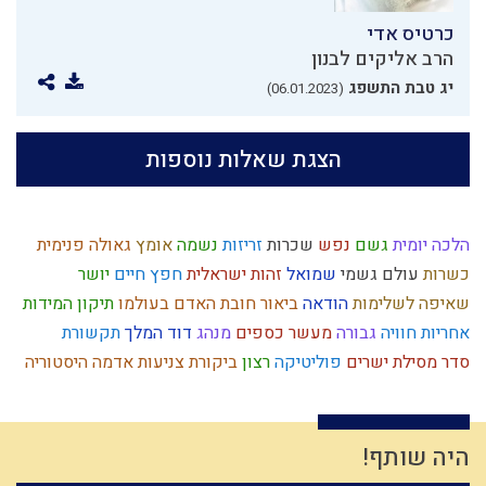
כרטיס אדי
הרב אליקים לבנון
יג טבת התשפג
(06.01.2023)
הצגת שאלות נוספות
הלכה יומית
גשם
נפש
שכרות
זריזות
נשמה
אומץ
גאולה פנימית
כשרות
עולם גשמי
שמואל
זהות ישראלית
חפץ חיים
יושר
שאיפה לשלימות
הודאה
ביאור חובת האדם בעולמו
תיקון המידות
אחריות
חוויה
גבורה
מעשר כספים
מנהג
דוד המלך
תקשורת
סדר מסילת ישרים
פוליטיקה
רצון
ביקורת
צניעות
אדמה
היסטוריה
קדושה
אמת
צדק
איסלאם
פרדס
נבואה
מלוכה
מרדכי היהודי
כסף
הרב קוק
כיבוד הורים
גשמי
ראש השנה
לימוד תורה
נסתר
שקר
רגש
חרבן הבית
יצחק
עצמאות
הנהגה
הוראת היתר
היה שותף!
ארץ ישראל
אברהם אבינו
החפץ חיים
יראת שמיים
ההמון