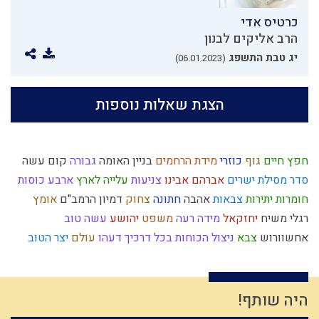
כרטיס אדי
הרב אליקים לבנון
יג טבת התשפג
(06.01.2023)
הצגת שאלות נוספות
חפץ חיים
גוף
כוזרי
מידת הרחמים
בניין האומה
גבורה
קום עשה
סדר מסילת ישרים
אברהם אבינו
צניעות
עלייה לארץ
ארבע כוסות
חומרות יתירות
צבאות
אהבה
חתונה
צחוק
דמיון
הרמב"ם
אומץ
רגלי משיח
יחזקאל
מידה רעה
משפט
יהושע
עשה טוב
אחשוורוש
צבא
ניצול הכוחות
בכל דרכיך דעהו
עולם
יצר הטוב
ברכות
התקדמות
אירופה
מלחמת עולם
ראש השנה
כח משיח
פוליטיקה
ברכות השחר
אומות העולם
לימוד תורה
קלות ראש
אמת
קשר
עמלק
פורים
עונש
יציאת מצרים
תיקון המידות
יחיד
היה שותף!
החפץ חיים
ניצול זמן
חיסרון
מנהג
יוסף הצדיק
שבת
איזונים
תנ"ך