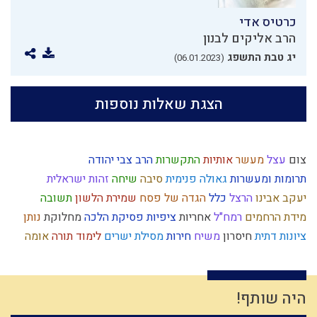
כרטיס אדי
הרב אליקים לבנון
יג טבת התשפג
(06.01.2023)
הצגת שאלות נוספות
צום
עצל
מעשר
אותיות
התקשרות
הרב צבי יהודה
תרומות ומעשרות
גאולה פנימית
סיבה
שיחה
זהות ישראלית
יעקב אבינו
הרצל
כלל
הגדה של פסח
שמירת הלשון
תשובה
מידת הרחמים
רמח"ל
אחריות
ציפיות
פסיקת הלכה
מחלוקת
נותן
ציונות דתית
חיסרון
משיח
חירות
מסילת ישרים
לימוד תורה
אומה
יעקב
ילד תשומת לב
קלות ראש
נבואה
חיים מעשיים
כח משיח
עונש
ארבע כוסות
ישו
המן
גאווה
מעשר כספים
לב
יראה
התדבקות
רוחני
קבלה
יין
טהרת המשפחה
אדם
אחשוורוש
היתרים
היה שותף!
מצרים
אמון
בכל דרכיך דעהו
גוש קטיף