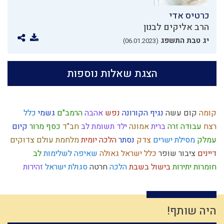
כרטיס אדי
הרב אליקים לבנון
יג טבת התשפג
(06.01.2023)
הצגת שאלות נוספות
קומה
קום עשה
נגיף הקורונה
נפש
אהבה
הרמב"ם
גשמי
כלל
רצח
עבודה זרה
ברית
אמונה
ילד תשומת לב
חב"ד
כסף
מרור
קיום
עמלק
מסילת ישרים
צדק
נסתר
הלכה יומית
מלחמת עולם
צדוקים
דיינים
ציבור
שופר
כלל ישראל
גאולה
שאיפה לשלימות
לב
חומרות יתירות
בישול בשבת
הלכה
חרטה
סגולת ישראל
זהירות
מחשבת ישראל
אירוסין
חרבן הבית
תנ"ך
ציפיות
יאוש
חסידות
קריאת מגילה
חטא העגל
עלייה לארץ
אנושות
כפירה
ילד כוח
נותן
טבע
פסיקת הלכה
חיסרון
דחיית סיפוקים
סבלנות
הגדה של פסח
היה שותף!
שינוי
עשה טוב
ירושלים
יצחק
חידוש
הרס
אחוזים
חוץ לארץ