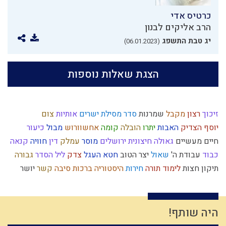
כרטיס אדי
הרב אליקים לבנון
יג טבת התשפג
(06.01.2023)
הצגת שאלות נוספות
זיכוך
רצון
מקבל
שמרנות
סדר מסילת ישרים
אותיות
צום
יוסף הצדיק
האבות
יתרו
הובלה
קומה
אחשוורוש
מבול
כיעור
חיים מעשיים
גאולה חיצונית
ירושלים
מוסר
עמלק
דין
חוויה
קנאה
כבוד
עבודת ה'
שאול
יצר הטוב
חטא העגל
צדק
ליל הסדר
גבורה
תיקון חצות
לימוד תורה
חירות
היסטוריה
ברכות
סיבה
קשר
יושר
מידה רעה
נס
ניצול זמן
תפילה
יצחק
מלחמת עולם
שמואל
מלוכה
אורים ותומים
מידת חסידות
אומות העולם
הגדה של פסח
עולם גשמי
רחל אימנו
שפה
חינוך
פוליטיקה
יראה
חכמה
תורה
היה שותף!
אחוזים
עניין המקדש
ארבע כוסות
משיח
קודש
התדבקות
נבואה