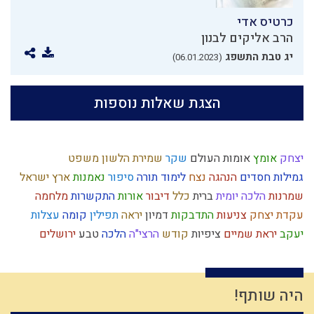
כרטיס אדי
הרב אליקים לבנון
יג טבת התשפג
(06.01.2023)
הצגת שאלות נוספות
יצחק
אומץ
אומות העולם
שקר
שמירת הלשון
משפט
גמילות חסדים
הנהגה
נצח
לימוד תורה
סיפור
נאמנות
ארץ ישראל
שמרנות
הלכה יומית
ברית
כלל
דיבור
אורות
התקשרות
מלחמה
עקדת יצחק
צניעות
התדבקות
דמיון
יראה
תפילין
קומה
עצלות
יעקב
יראת שמיים
ציפיות
קודש
הרצי"ה
הלכה
טבע
ירושלים
חוץ לארץ
עבודת המקדש
אמונה
תושב"ע
רגלי משיח
עבודת ה'
אותיות
גלות
עמלק
ציבור
חינוך
כבישה
מהר"ל
פורים
שיחה
איזונים
גאולה
קדושה
עיון
סבלנות
ברכות השחר
יציאת מצרים
היה שותף!
צדיקים
כיעור
עצמאות
נסיונות
שכל
גשם
תנ"ך
יד ה'
מידת חסידות