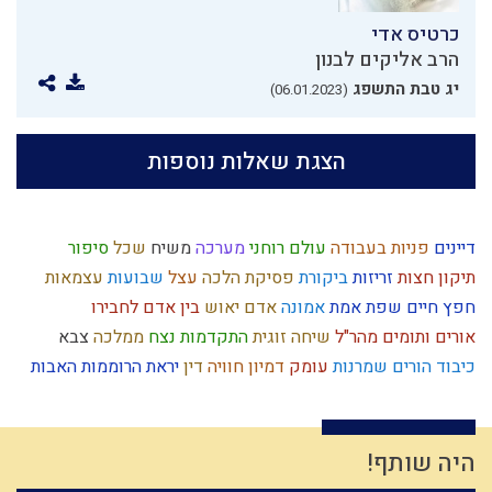
כרטיס אדי
הרב אליקים לבנון
יג טבת התשפג
(06.01.2023)
הצגת שאלות נוספות
דיינים
פניות בעבודה
עולם רוחני
מערכה
משיח
שכל
סיפור
תיקון חצות
זריזות
ביקורת
פסיקת הלכה
עצל
שבועות
עצמאות
חפץ חיים
שפת אמת
אמונה
אדם
יאוש
בין אדם לחבירו
אורים ותומים
מהר"ל
שיחה זוגית
התקדמות
נצח
ממלכה
צבא
כיבוד הורים
שמרנות
עומק
דמיון
חוויה
דין
יראת הרוממות
האבות
תקשורת זוגית
האדמו"ר הזקן
חזרה בתשובה
ברית
סיבה
כוזרי
מידה רעה
מקבל
ציצית
אדמה
כיעור
גבורה
מעשר כספים
מצה
הנהגה
המן
נגיף הקורונה
חורבן
שקר
שאול
מלחמת עולם
היה שותף!
ירושלים
גוש קטיף
חטא
קריאת מגילה
תרבות המערב
צום