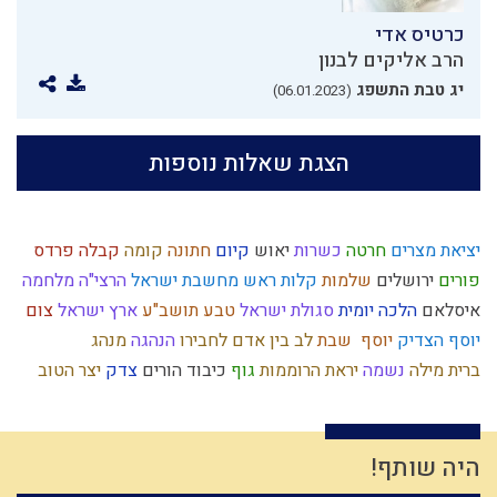
כרטיס אדי
הרב אליקים לבנון
יג טבת התשפג
(06.01.2023)
הצגת שאלות נוספות
יציאת מצרים
חרטה
כשרות
יאוש
קיום
חתונה
קומה
קבלה
פרדס
פורים
ירושלים
שלמות
קלות ראש
מחשבת ישראל
הרצי"ה
מלחמה
איסלאם
הלכה יומית
סגולת ישראל
טבע
תושב"ע
ארץ ישראל
צום
יוסף הצדיק
יוסף
שבת
לב
בין אדם לחבירו
הנהגה
מנהג
ברית מילה
נשמה
יראת הרוממות
גוף
כיבוד הורים
צדק
יצר הטוב
היסטוריה
יחזקאל
איזונים
מרדכי היהודי
טומאה
מבול
קדושה
צבא
אבלות
יעקב
שאיפה לשלימות
עולם הזה
נסתר
גאולה
ותרנות
זריזות
התדבקות
רוחני
אומה
ציונות דתית
השקעה
מידת הרחמים
היה שותף!
כפירה
כלל
עם ישראל
אור
בישול בשבת
אירוסין
הודאה