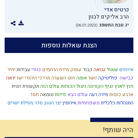
כרטיס אדי
הרב אליקים לבנון
יג טבת התשפג
(06.01.2023)
הצגת שאלות נוספות
איזונים
שאול
נבואה
כבוד
עומק
מידת הרחמים
כוזרי
עבירות
יחיד
כבישה
פוליטיקה
יושר
אומה
חוט השערה
מרדכי היהודי
ישו
יראה
חוץ לארץ
נגיף הקורונה
ניצול הכוחות
עולם הזה
תקשורת זוגית
ארבע כוסות
מידה רעה
עולם הבא
זריזות
טומאה
חסד
התנהלות כלכלית
משפחתיות
אירוסין
יצר הטוב
סדר מסילת ישרים
יראת שמיים
גבורה
הוראת היתר
מלחמת עולם
יצר הרע
תרומות ומעשרות
סבלנות
אחשוורוש
הגדה של פסח
קומה
מנהג
אחוזים
גשם
בית המקדש
זהירות
צחוק
תקשורת
מידת הדין
אור
היה שותף!
עבודת המקדש
התדבקות
ציפיות
יוסף
נפש
מהר"ל
מלחמה