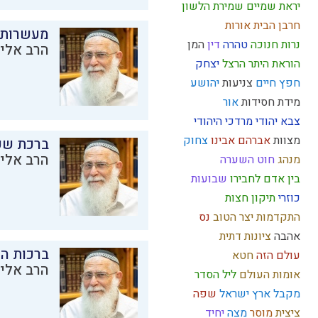
יראת שמיים
שמירת הלשון
חרבן הבית
אורות
מעשרות
נרות חנוכה
טהרה
דין
המן
הרב אליק
הוראת היתר
הרצל
יצחק
חפץ חיים
צניעות
יהושע
מידת חסידות
אור
צבא יהודי
מרדכי היהודי
מצוות
אברהם אבינו
צחוק
ברכת שע
הרב אליק
מנהג
חוט השערה
בין אדם לחבירו
שבועות
כוזרי
תיקון חצות
התקדמות
יצר הטוב
נס
אהבה
ציונות דתית
ברכות ה
עולם הזה
חטא
הרב אליק
אומות העולם
ליל הסדר
מקבל
ארץ ישראל
שפה
ציצית
מוסר
מצה
יחיד