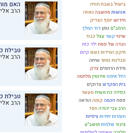
האם מות
בישול בשבת
חוויה
הרב אליק
אנושות
מחשבה
גאווה
חידוש
יוסף הצדיק
הרמב"ם
נותן
דוד המלך
שינוי
קשר
עצל
כבוד
הגדה של פסח
ילד כוח
טבילת כל
תיקון המידות
גשם
קיום
הרב אליק
סבלנות
נסתר
שיחה
מידת הרחמים
צדק
רחל אימנו
אירוסין
מלחמה
בית המקדש
צדוקים
כפירה
כח משיח
מעשר
טבילת כל
פסח
חכמה
קומה
הודאה
הרב אליק
הרב צבי יהודה
חסד
חומרות יתירות
ציפיות
ציבור
שלמות
תושב"ע
מלוכה
שאיפה לשלימות