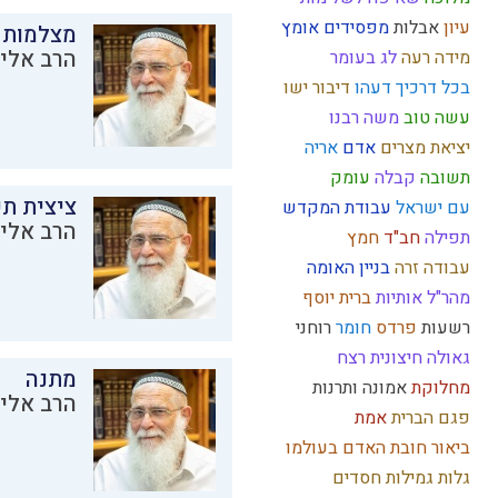
עיון
אבלות
מפסידים
אומץ
מצלמות 
הרב אליק
מידה רעה
לג בעומר
בכל דרכיך דעהו
דיבור
ישו
עשה טוב
משה רבנו
יציאת מצרים
אדם
אריה
תשובה
קבלה
עומק
ציצית ת
עם ישראל
עבודת המקדש
הרב אליק
תפילה
חב"ד
חמץ
עבודה זרה
בניין האומה
מהר"ל
אותיות
ברית
יוסף
רשעות
פרדס
חומר
רוחני
גאולה חיצונית
רצח
מתנה
מחלוקת
אמונה
ותרנות
הרב אליק
פגם הברית
אמת
ביאור חובת האדם בעולמו
גלות
גמילות חסדים