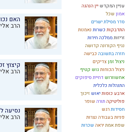
עניין המקדש
יין
הנהגה
אמון
שכל
האם נכו
סדר מסילת ישרים
הרב אליק
התדבקות
כשרות
נאמנות
זריזות
ממלכה
חירות
נגיף הקורונה
קדושה
חזרה בתשובה
כבישה
ניצול זמן
צדיקים
קיצוץ זק
ניצול הכוחות
גוש קטיף
הרב אליק
אחשוורוש
דחיית סיפוקים
התנהלות כלכלית
ארבע כוסות
יאוש
זיכוך
פוליטיקה
תורה
שופר
חסידות
רגש
נסיעה לז
הרב אליק
פניות בעבודה
נצרות
שפת אמת
יראה
שכרות