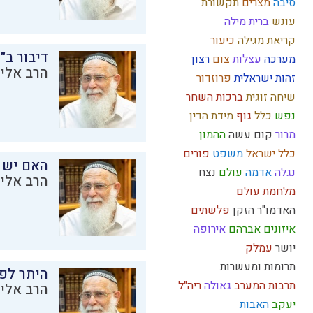
סיבה
מצרים
תקשורת
עונש
ברית מילה
קריאת מגילה
כיעור
דיבור ב"
מערכה
עצלות
צום
רצון
הרב אליק
זהות ישראלית
פרוזדור
שיחה זוגית
ברכות השחר
נפש
כלל
גוף
מידת הדין
מרור
קום עשה
ההמון
כלל ישראל
משפט
פורים
האם יש 
נגלה
אדמה
עולם
נצח
הרב אליק
מלחמת עולם
האדמו"ר הזקן
פלשתים
איזונים
אברהם
אירופה
יושר
עמלק
תרומות ומעשרות
היתר לפר
תרבות המערב
גאולה
ריה"ל
הרב אליק
יעקב
האבות