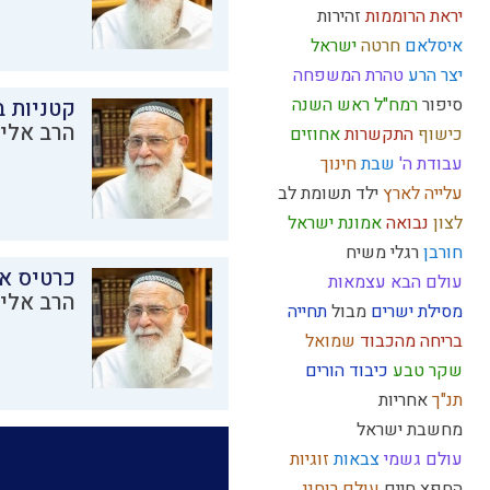
יראת הרוממות
זהירות
איסלאם
חרטה
ישראל
יצר הרע
טהרת המשפחה
סיפור
רמח"ל
ראש השנה
קטניות 
הרב אליק
כישוף
התקשרות
אחוזים
עבודת ה'
שבת
חינוך
עלייה לארץ
ילד תשומת לב
לצון
נבואה
אמונת ישראל
חורבן
רגלי משיח
כרטיס א
עולם הבא
עצמאות
הרב אליק
מסילת ישרים
מבול
תחייה
בריחה מהכבוד
שמואל
שקר
טבע
כיבוד הורים
תנ"ך
אחריות
מחשבת ישראל
עולם גשמי
צבאות
זוגיות
החפץ חיים
עולם רוחני