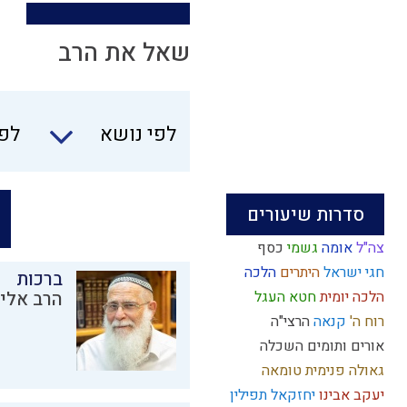
שאל את הרב
לפי נושא
לפי
סדרות שיעורים
צה"ל
אומה
גשמי
כסף
חגי ישראל
היתרים
הלכה
ברכות
הלכה יומית
חטא העגל
הרב אליק
רוח ה'
קנאה
הרצי"ה
אורים ותומים
השכלה
גאולה פנימית
טומאה
יעקב אבינו
יחזקאל
תפילין