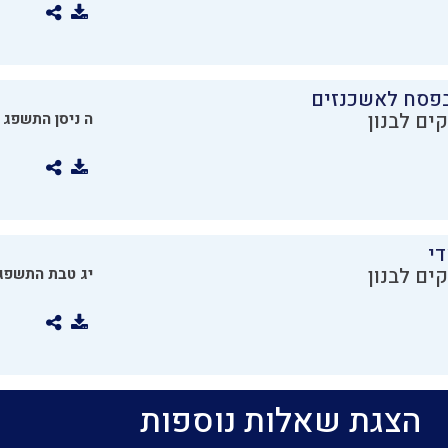
בפסח לאשכנזים
ים לבנון
ה ניסן התשפג
די
ים לבנון
יג טבת התשפג
הצגת שאלות נוספות