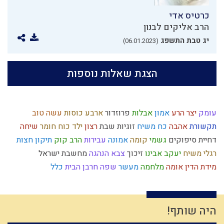
כרטיס אדי
הרב אליקים לבנון
יג טבת התשפג
(06.01.2023)
הצגת שאלות נוספות
עומק
יצר הרע
אמון
אבלות
פרוזדור
ארבע כוסות
עשה טוב
תקשורת
אהבה
כח משיח
זוגיות
שבת
רצון
ילד כוח
חומר
שיחה
דחיית סיפוקים
גשמי
קומה
אמונה
עבירות
הרב קוק
תיקון חצות
רגלי משיח
יעקב אבינו
זיכוך
צבא
הנהגה
מחשבת ישראל
מידת הדין
אומה
מלחמה
מעשר
שפה
חרבן הבית
כלל
בין אדם לחבירו
הבנה
צניעות
ירושלים
התקשרות
יציאת מצרים
סגולת ישראל
שבועות
דיינים
אברהם
טהרת המשפחה
שפת אמת
כבישה
יושר
צבא יהודי
עולם
עם ישראל
ציצית
אברהם אבינו
היה שותף!
שאול
נפש
מרור
עולם הבא
זהות ישראלית
קיום
מערכה
יתרו