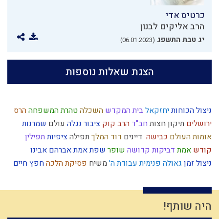
כרטיס אדי
הרב אליקים לבנון
יג טבת התשפג
(06.01.2023)
הצגת שאלות נוספות
ניצול הכוחות
יחזקאל
בית המקדש
השכלה
טהרת המשפחה
הרס
ירושלים
תיקון חצות
חב"ד
הרב קוק
ציבור
נגלה
עולם
שמרנות
אומות העולם
כבישה
דיינים
דוד המלך
תפילה
ציפיות
תפילין
קודש
אמת
דביקות
קדושה
שופר
שפת אמת
אברהם אבינו
ניצול זמן
גאולה פנימית
עבודת ה'
משיח
פסיקת הלכה
חפץ חיים
טהרה
מצה
גבורה
מעשר כספים
עניין המקדש
קלות ראש
ברכות השחר
עלייה לארץ
ההמון
תושב"ע
אחשוורוש
איסלאם
אמונה
חירות
רגלי משיח
לימוד תורה
זיכוך
כלל
יד ה'
חיסרון
נצח
היה שותף!
ישו
היתרים
נסיונות
אורים ותומים
כיבוד הורים
הרצי"ה