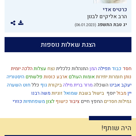
כרטיס אדי
הרב אליקים לבנון
יג טבת התשפג
(06.01.2023)
הצגת שאלות נוספות
חסד
כבוד
תפילה
המן
התנהלות כלכלית
נצח
עצלות
הלכה יומית
נותן
חומרות יתירות
אומות העולם
ארבע כוסות
פלשתים
היסטוריה
יעקב אבינו
השכלה
מרור
ברית מילה
ביקורת
גוף
כלל
חוט השערה
יין
מבול
יוסף
בישול בשבת
שמואל
זוגיות
משה רבנו
גמילות חסדים
החפץ חיים
ציבור
כישוף
לצון
משפחתיות
כוזרי
התדבקות
כיבוד הורים
אורות
ישראל
עשה טוב
עומק
חפץ חיים
יד ה'
חירות
רמח"ל
מידת חסידות
עם ישראל
קיום
קבלה
עבודה זרה
זהות ישראלית
מערכה
יצר הרע
מסילת ישרים
היה שותף!
תיקון חצות
הרב קוק
חומר
טהרת המשפחה
גבורה
מלחמת עולם