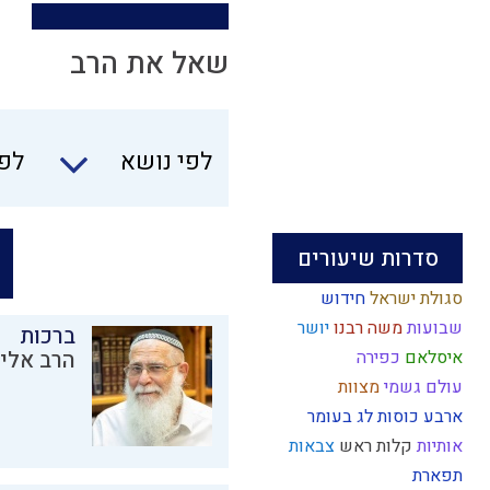
שאל את הרב
לפי נושא
לפי
סדרות שיעורים
סגולת ישראל
חידוש
שבועות
משה רבנו
יושר
ברכות
איסלאם
כפירה
הרב אליק
עולם גשמי
מצוות
ארבע כוסות
לג בעומר
אותיות
קלות ראש
צבאות
תפארת