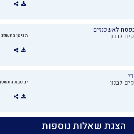
בפסח לאשכנזים
ים לבנון
ה ניסן התשפג
די
ים לבנון
יג טבת התשפג
הצגת שאלות נוספות