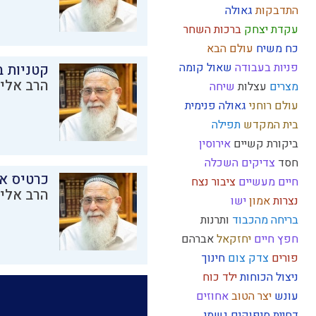
התדבקות
גאולה
עקדת יצחק
ברכות השחר
כח משיח
עולם הבא
פניות בעבודה
שאול
קומה
קטניות 
הרב אליק
מצרים
עצלות
שיחה
עולם רוחני
גאולה פנימית
בית המקדש
תפילה
ביקורת
קשיים
אירוסין
חסד
צדיקים
השכלה
כרטיס א
חיים מעשיים
ציבור
נצח
הרב אליק
נצרות
אמון
ישו
בריחה מהכבוד
ותרנות
חפץ חיים
יחזקאל
אברהם
פורים
צדק
צום
חינוך
ניצול הכוחות
ילד כוח
עונש
יצר הטוב
אחוזים
דחיית סיפוקים
גשמי