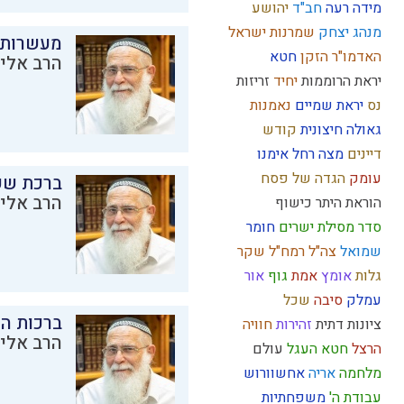
מידה רעה
חב"ד
יהושע
מנהג
יצחק
שמרנות
ישראל
מעשרות
האדמו"ר הזקן
חטא
הרב אליק
יראת הרוממות
יחיד
זריזות
נס
יראת שמיים
נאמנות
גאולה חיצונית
קודש
דיינים
מצה
רחל אימנו
עומק
הגדה של פסח
ברכת שע
הרב אליק
הוראת היתר
כישוף
סדר מסילת ישרים
חומר
שמואל
צה"ל
רמח"ל
שקר
גלות
אומץ
אמת
גוף
אור
עמלק
סיבה
שכל
ברכות ה
ציונות דתית
זהירות
חוויה
הרב אליק
הרצל
חטא העגל
עולם
מלחמה
אריה
אחשוורוש
עבודת ה'
משפחתיות