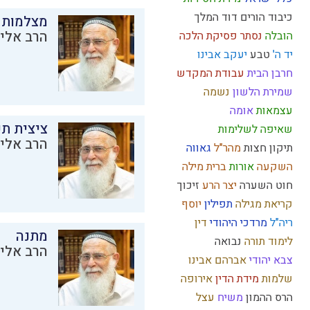
כיבוד הורים
דוד המלך
מצלמות 
הרב אליק
הובלה
נסתר
פסיקת הלכה
יד ה'
טבע
יעקב אבינו
חרבן הבית
עבודת המקדש
שמירת הלשון
נשמה
עצמאות
אומה
ציצית ת
שאיפה לשלימות
הרב אליק
תיקון חצות
מהר"ל
גאווה
השקעה
אורות
ברית מילה
חוט השערה
יצר הרע
זיכוך
קריאת מגילה
תפילין
יוסף
ריה"ל
מרדכי היהודי
דין
מתנה
לימוד תורה
נבואה
הרב אליק
צבא יהודי
אברהם אבינו
שלמות
מידת הדין
אירופה
הרס
ההמון
משיח
עצל