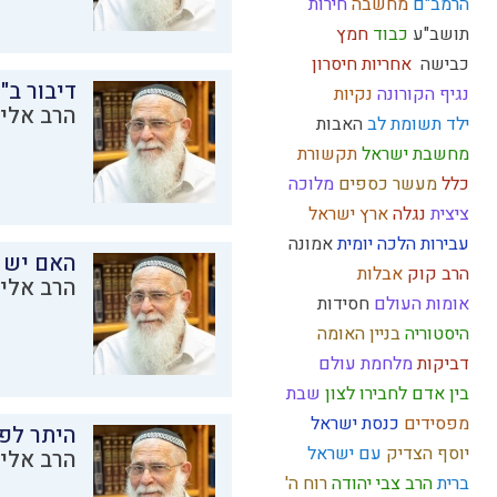
הרמב"ם
מחשבה
חירות
תושב"ע
כבוד
חמץ
כבישה
אחריות
חיסרון
דיבור ב"
נגיף הקורונה
נקיות
הרב אליק
ילד תשומת לב
האבות
מחשבת ישראל
תקשורת
כלל
מעשר כספים
מלוכה
ציצית
נגלה
ארץ ישראל
עבירות
הלכה יומית
אמונה
האם יש 
הרב קוק
אבלות
הרב אליק
אומות העולם
חסידות
היסטוריה
בניין האומה
דביקות
מלחמת עולם
בין אדם לחבירו
לצון
שבת
מפסידים
כנסת ישראל
היתר לפר
יוסף הצדיק
עם ישראל
הרב אליק
ברית
הרב צבי יהודה
רוח ה'