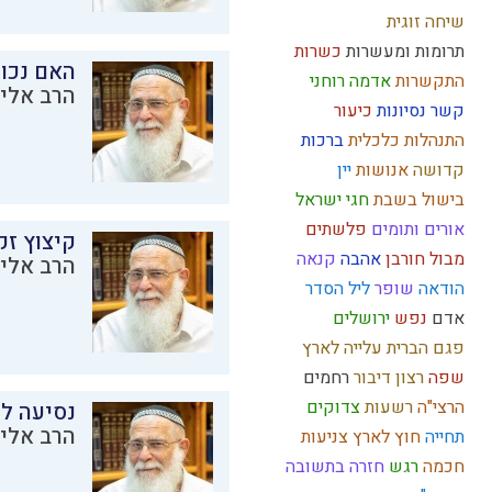
שיחה זוגית
תרומות ומעשרות
כשרות
האם נכו
התקשרות
אדמה
רוחני
הרב אליק
קשר
נסיונות
כיעור
התנהלות כלכלית
ברכות
קדושה
אנושות
יין
בישול בשבת
חגי ישראל
אורים ותומים
פלשתים
קיצוץ זק
מבול
חורבן
אהבה
קנאה
הרב אליק
הודאה
שופר
ליל הסדר
אדם
נפש
ירושלים
פגם הברית
עלייה לארץ
שפה
רצון
דיבור
רחמים
הרצי"ה
רשעות
צדוקים
נסיעה לז
הרב אליק
תחייה
חוץ לארץ
צניעות
חכמה
רגש
חזרה בתשובה