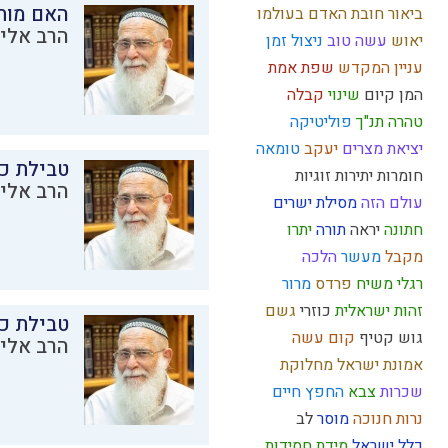
האם מות
ביאור חובת האדם בעולמו
הרב אליק
יאוש
עשה טוב
ניצול זמן
עניין המקדש
שפת אמת
המן
קיום
שינוי
קבלה
טהרה
תנ"ך
פוליטיקה
יציאת מצרים
יעקב
טומאה
טבילת כל
חומרות יתירות
זוגיות
הרב אליק
עולם הזה
מסילת ישרים
חתונה
יראה
תורה
יתרו
מקבל
מעשר
הלכה
רגלי משיח
פרדס
מרור
זהות ישראלית
כוזרי
גשם
טבילת כל
גוש קטיף
קום עשה
הרב אליק
אמונת ישראל
מחלוקת
שכרות
צבא
החפץ חיים
נרות חנוכה
מוסר
לב
כלל ישראל
מידת חסידות