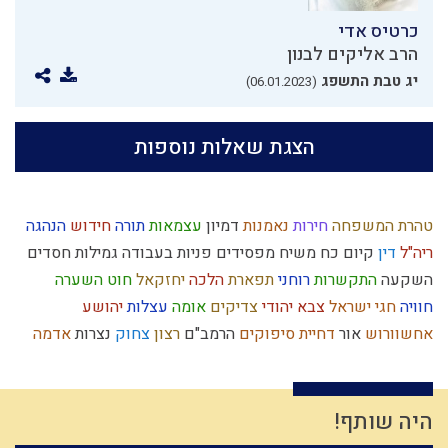
כרטיס אדי
הרב אליקים לבנון
יג טבת התשפג
(06.01.2023)
הצגת שאלות נוספות
טהרת המשפחה
חירות
נאמנות
דמיון
עצמאות
תורה
חידוש
הנהגה
ריה"ל
דין
קיום
כח משיח
מפסידים
פניות בעבודה
גמילות חסדים
השקעה
התקשרות
רוחני
תפארת
הלכה
יחזקאל
חוט השערה
חוויה
חגי ישראל
צבא יהודי
צדיקים
אומה
עצלות
יהושע
אחשוורוש
אור
דחיית סיפוקים
הרמב"ם
רצון
צחוק
נצרות
אדמה
כשרות
שכרות
מהר"ל
רחמים
גשם
הרצל
עיון
היסטוריה
היתרים
ביקורת
קריאת מגילה
משפט
אומות העולם
יוסף
התדבקות
כלל
עמלק
איסלאם
יראת שמיים
חב"ד
שאול
שיחה זוגית
היה שותף!
אברהם אבינו
קלות ראש
יתרו
ותרנות
צום
נצח
מקבל
חפץ חיים