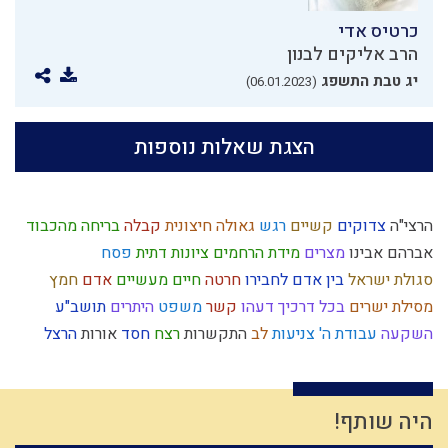
כרטיס אדי
הרב אליקים לבנון
יג טבת התשפג
(06.01.2023)
הצגת שאלות נוספות
הרצי"ה
צדוקים
קשיים
רגש
גאולה חיצונית
קבלה
בריחה מהכבוד
אברהם אבינו
מצרים
מידת הרחמים
ציונות דתית
פסח
סגולת ישראל
בין אדם לחבירו
חרטה
חיים מעשיים
אדם
חמץ
מסילת ישרים
בכל דרכיך דעהו
קשר
משפט
היתרים
תושב"ע
השקעה
עבודת ה'
צניעות
לב
התקשרות
רצח
חסד
אורות
הרצל
היסטוריה
דמיון
תשובה
אומה
בניין האומה
עיון
זהות ישראלית
שכל
פגם הברית
שאיפה לשלימות
יעקב אבינו
התקדמות
מוסר
חרבן הבית
גשמי
רצון
נבואה
כבוד
סיבה
חפץ חיים
נסתר
נגלה
היה שותף!
זריזות
חיסרון
יציאת מצרים
גשם
אחשוורוש
גוש קטיף
אברהם