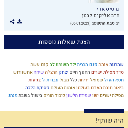
כרטיס אדי
הרב אליקים לבנון
יג טבת התשפג
(06.01.2023)
הצגת שאלות נוספות
שמרנות
אומה
פגם הברית
ילד תשומת לב
קום עשה
סדר מסילת ישרים
החפץ חיים
יצחק
הרצי"ה
שיחה
אחשוורוש
חטא העגל
שמואל
זריזות
כלל
מבול
עבודת ה'
צניעות
ביאור חובת האדם בעולמו
אומות העולם
פסיקת הלכה
מסילת ישרים
ישו
שמירת הלשון
כיבוד הורים
בישול בשבת
מנהג
השכלה
הבנה
רצון
לג בעומר
הרב צבי יהודה
קודש
שופר
חטא
חזרה בתשובה
עיון
טומאה
חוויה
עולם
דביקות
קומה
גבורה
ירושלים
מידת הרחמים
אריה
כלל ישראל
ליל הסדר
עונש
קנאה
היה שותף!
אורים ותומים
רחל אימנו
טהרת המשפחה
שאיפה לשלימות