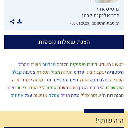
כרטיס אדי
הרב אליקים לבנון
יג טבת התשפג
(06.01.2023)
הצגת שאלות נוספות
יהושע
משפט
דחיית סיפוקים
מלוכה
סבלנות
משיח
מהר"ל
היסטוריה
יעקב אבינו
פרדס
הנהגה
מבול
תפארת
צניעות
קבלה
השכלה
עולם הבא
אומץ
חיים מעשיים
חסד
קומה
לימוד תורה
התקשרות
האדמו"ר הזקן
ראש השנה
סיפור
ליל הסדר
ציבור
סיבה
הבנה
רוח ה'
שופר
צה"ל
נגלה
חוויה
עמלק
אנושות
עצל
איזונים
רשעות
בית המקדש
בניין האומה
מצרים
רגש
שפת אמת
יראת הרוממות
קריאת מגילה
התנהלות כלכלית
דוד המלך
עיון
כבישה
יאוש
אירופה
התדבקות
פניות בעבודה
נשמה
יין
היה שותף!
כיבוד הורים
חורבן
ביקורת
חב"ד
חיסרון
חוץ לארץ
יחיד