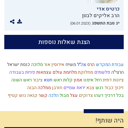
כרטיס אדי
הרב אליקים לבנון
יג טבת התשפג
(06.01.2023)
הצגת שאלות נוספות
עבודת המקדש
הרס
צה"ל
משיח
אירוסין
אור
מלוכה
כנסת ישראל
הרצי"ה
פלשתים
מחלוקת
מלחמת עולם
עצמאות
פניות בעבודה
ציונות דתית
רחל אימנו
אמון
קלות ראש
חטא
ציבור
ראש השנה
זיכוך
כבוד
רגש
צבא
יראת שמיים
חורבן
ממלכה
הבנה
בכל דרכיך דעהו
צדוקים
עצל
מבול
הלכה
קשר
קנאה
גוש קטיף
דין
התקשרות
רחמים
שפה
תחייה
שאול
יתרו
שינוי
ארבע כוסות
אהבה
אחריות
מפסידים
רצח
יצר הטוב
מסילת ישרים
מרור
קריאת מגילה
כלל ישראל
היתרים
אמונה
שבת
מלחמה
היה שותף!
טהרת המשפחה
שמרנות
תפילין
החפץ חיים
עשה טוב
ברכות