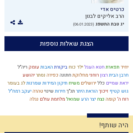
כרטיס אדי
הרב אליקים לבנון
יג טבת התשפג
(06.01.2023)
הצגת שאלות נוספות
יחיד
תפארת
חטא העגל
ילד כוח
ביקורת
האבות
עומק
ריה"ל
חרבן הבית
רצון
רוחני
מחלוקת
חתונה
כפירה
נסתר
יהושע
יראת שמיים
כלל
ירושלים
משיח
תיקון המידות
שמרנות
לג בעומר
גוש קטיף
זיכוך
הוראת היתר
תנ"ך
חירות
שינוי
טהרה
יעקב
רמח"ל
רוח ה'
קומה
נצח
יצר הרע
שמואל
מלחמת עולם
נגלה
פסיקת הלכה
מידת חסידות
היתרים
הרצל
מצוות
חוויה
בית המקדש
שפה
מהר"ל
אורים ותומים
אריה
כבישה
דמיון
גשם
פרדס
נפש
פרוזדור
מעשר כספים
ההמון
חזרה בתשובה
כוזרי
היה שותף!
רשעות
מנהג
אירופה
קריאת מגילה
כיעור
שבת
יראה
הרב קוק