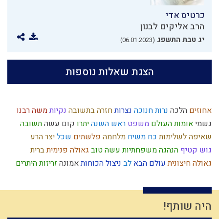
כרטיס אדי
הרב אליקים לבנון
יג טבת התשפג
(06.01.2023)
הצגת שאלות נוספות
אחוזים
הלכה
נרות חנוכה
נצרות
חזרה בתשובה
נקיות
משה רבנו
גשמי
אומות העולם
משפט
ראש השנה
יתרו
קום עשה
תשובה
שאיפה לשלימות
כח משיח
מלחמה
פלשתים
שכל
יצר הרע
גוש קטיף
הנהגה
משפחתיות
עשה טוב
גאולה פנימית
ברית
גאולה חיצונית
עולם הבא
לב
ניצול הכוחות
אמונה
זריזות
היתרים
עולם רוחני
חב"ד
אמון
כבישה
רוחני
יוסף הצדיק
אחשוורוש
חומר
מרדכי היהודי
חיסרון
שאול
יצר הטוב
עיון
מחשבת ישראל
בית המקדש
גאולה
פסיקת הלכה
זהות ישראלית
ארבע כוסות
כלל
היה שותף!
מרור
גוף
בין אדם לחבירו
עלייה לארץ
צבאות
מנהג
יחזקאל
הרצל