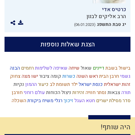
כרטיס אדי
הרב אליקים לבנון
יג טבת התשפג
(06.01.2023)
הצגת שאלות נוספות
בישול בשבת
דיינים
שאול
שיחה
שאיפה לשלימות
רחמים
הבנה
גשמי
חרבן הבית
ראש השנה
כשרות
קומה
ציבור
ישו
מצה
צחוק
זהות ישראלית
כנסת ישראל
ילד תשומת לב
כיעור
ההמון
נקיות
תורה
צבאות
נסתר
חוויה
זהירות
ניצול הכוחות
עולם רוחני
חורבן
סדר מסילת ישרים
חטא העגל
זיכוך
רגלי משיח
ביקורת
השכלה
איסלאם
שינוי
שופר
כלל ישראל
אחשוורוש
עומק
נצח
רמח"ל
חב"ד
אמת
נרות חנוכה
עונש
הרס
חמץ
דוד המלך
ותרנות
חפץ חיים
מערכה
חכמה
נבואה
משיח
יציאת מצרים
תפילין
היה שותף!
בית המקדש
קבלה
יעקב אבינו
שפה
עצמאות
תושב"ע