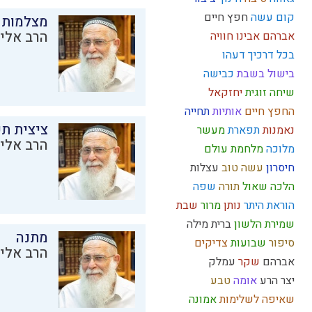
קום עשה
חפץ חיים
מצלמות 
הרב אליק
אברהם אבינו
חוויה
בכל דרכיך דעהו
בישול בשבת
כבישה
שיחה זוגית
יחזקאל
החפץ חיים
אותיות
תחייה
ציצית ת
נאמנות
תפארת
מעשר
הרב אליק
מלוכה
מלחמת עולם
חיסרון
עשה טוב
עצלות
הלכה
שאול
תורה
שפה
הוראת היתר
נותן
מרור
שבת
שמירת הלשון
ברית מילה
מתנה
סיפור
שבועות
צדיקים
הרב אליק
אברהם
שקר
עמלק
יצר הרע
אומה
טבע
שאיפה לשלימות
אמונה