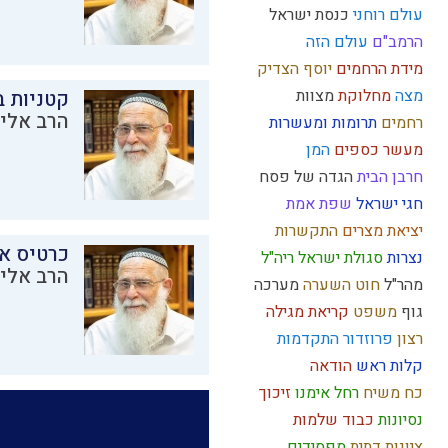
עולם רוחני
כנסת ישראל
הרמב"ם
עולם הזה
מידת הרחמים
יוסף הצדיק
מצה
מחלוקת
מצוות
קטניות 
הרב אליק
רחמים
תרומות ומעשרות
מעשר כספים
המן
חרבן הבית
הגדה של פסח
חגי ישראל
שפת אמת
יציאת מצרים
התקשרות
כרטיס א
נצרות
סגולת ישראל
ריה"ל
הרב אליק
מהר"ל
חוט השערה
מערכה
גוף
משפט
קריאת מגילה
רצון
פרוזדור
התקדמות
קלות ראש
הודאה
כח משיח
רחל אימנו
זיכוך
נסיונות
כבוד
שלמות
ציונות דתית
מפסידים