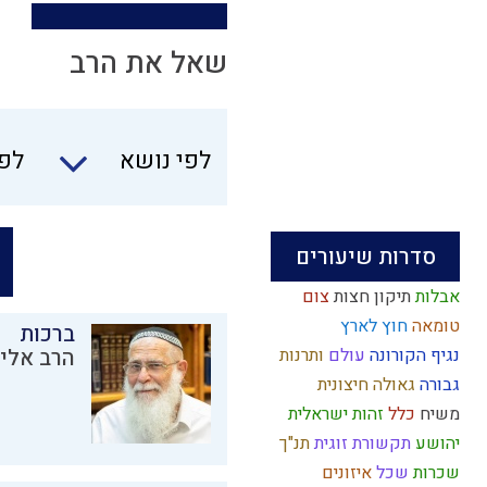
שאל את הרב
לפי נושא
לפי
סדרות שיעורים
אבלות
תיקון חצות
צום
טומאה
חוץ לארץ
ברכות
נגיף הקורונה
עולם
ותרנות
הרב אליק
גבורה
גאולה חיצונית
משיח
כלל
זהות ישראלית
יהושע
תקשורת זוגית
תנ"ך
שכרות
שכל
איזונים