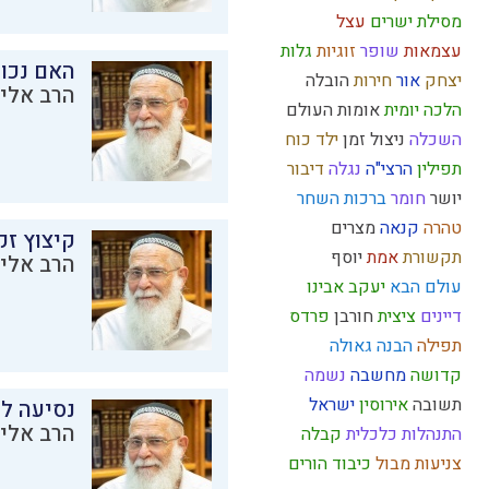
מסילת ישרים
עצל
עצמאות
שופר
זוגיות
גלות
האם נכו
יצחק
אור
חירות
הובלה
הרב אליק
הלכה יומית
אומות העולם
השכלה
ניצול זמן
ילד כוח
תפילין
הרצי"ה
נגלה
דיבור
יושר
חומר
ברכות השחר
טהרה
קנאה
מצרים
קיצוץ זק
תקשורת
אמת
יוסף
הרב אליק
עולם הבא
יעקב אבינו
דיינים
ציצית
חורבן
פרדס
תפילה
הבנה
גאולה
קדושה
מחשבה
נשמה
תשובה
אירוסין
ישראל
נסיעה לז
הרב אליק
התנהלות כלכלית
קבלה
צניעות
מבול
כיבוד הורים