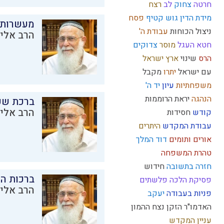
חרטה
צחוק
לב
רצח
מידת הדין
גוש קטיף
פסח
מעשרות
ניצול הכוחות
עבודת ה'
הרב אליק
חטא העגל
מוסר
צדוקים
הרס
שינוי
ארץ ישראל
עם ישראל
יתרו
מקבל
משפחתיות
עיון
יד ה'
הנהגה
יראת הרוממות
ברכת שע
הרב אליק
קודש
חסידות
עבודת המקדש
היתרים
אורים ותומים
דוד המלך
טהרת המשפחה
חזרה בתשובה
חידוש
ברכות ה
פסיקת הלכה
פלשתים
הרב אליק
פניות בעבודה
יעקב
האדמו"ר הזקן
נצח
ההמון
עניין המקדש