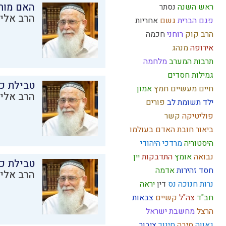
האם מות
ראש השנה
נסתר
הרב אליק
פגם הברית
גשם
אחריות
הרב קוק
רוחני
חכמה
אירופה
מנהג
תרבות המערב
מלחמה
גמילות חסדים
טבילת כל
חיים מעשיים
חמץ
אמון
הרב אליק
ילד תשומת לב
פורים
פוליטיקה
קשר
ביאור חובת האדם בעולמו
היסטוריה
מרדכי היהודי
נבואה
אומץ
התדבקות
יין
טבילת כל
חסד
זהירות
אדמה
הרב אליק
נרות חנוכה
נס
דין
יראה
חב"ד
צה"ל
קשיים
צבאות
הרצל
מחשבת ישראל
גאווה
סיבה
חינוך
ציבור