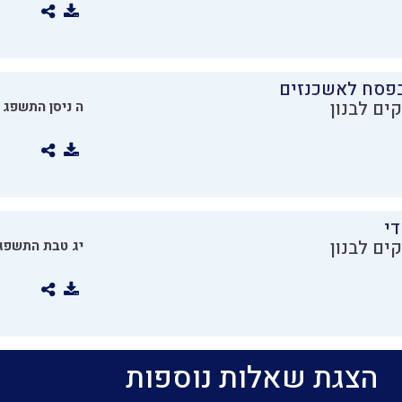
בפסח לאשכנזים
ים לבנון
ה ניסן התשפג
די
ים לבנון
יג טבת התשפג
הצגת שאלות נוספות