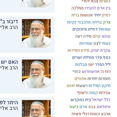
כשרות
צבא יהודי
בין אדם לחבירו
ממלכה
דמיון
יחיד
אנושות
ברית
דיבור ב"
צדק
בריחה מהכבוד
נקיות
הרב אליק
שמואל
דחיית סיפוקים
עונש
קיום
מידה רעה
גשמי
לצון
שמרנות
עקדת יצחק
מידת חסידות
כסף
סדר מסילת ישרים
האם יש 
ליל הסדר
ישו
סבלנות
הרב אליק
רוח ה'
אחשוורוש
כוזרי
חומרות יתירות
אחוזים
תיקון המידות
רשעות
יאוש
עבירות
קומה
כישוף
כלל ישראל
בית המקדש
היתר לפר
איסלאם
צבא
אדם
כיעור
הרב אליק
ארבע כוסות
רגלי משיח