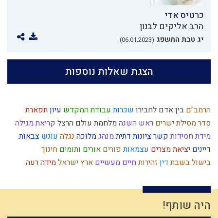
כרטיס אדי
הרב אליקים לבנון
יג טבת התשפג
(06.01.2023)
הצגת שאלות נוספות
הרמב"ם
בין אדם לחבירו
שכרות
עבודת המקדש
עיון
תפארת
סדר מסילת ישרים
ראש השנה
מלחמת עולם
הרצל
קריאת מגילה
מידת חסידות
קשר
ציונות דתית
מנהג
מלוכה
נגלה
עונש
צבאות
דיינים
יציאת מצרים
עצמאות
פורים
אורים ותומים
חינוך
בישול בשבת
דין
זהירות
חיים מעשיים
ארץ ישראל
מידה רעה
גאולה
אדם
כוזרי
צום
גוש קטיף
אמונת ישראל
שיחה
מצה
חגי ישראל
צדוקים
חומר
יד ה'
יצחק
דביקות
ילד תשומת לב
צניעות
פרוזדור
רוחני
אחשוורוש
הלכה
עשה טוב
מרדכי היהודי
היה שותף!
השקעה
נפש
נאמנות
רצון
התדבקות
רמח"ל
שפת אמת
רגש