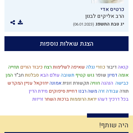
כרטיס אדי
הרב אליקים לבנון
יג טבת התשפג
(06.01.2023)
הצגת שאלות נוספות
קנאה
דיבור
כוזרי
נגלה
שאיפה לשלימות
רצח
כיבוד הורים
תחייה
אומה
דמיון
שופר
גוש קטיף
תשובה
עולם הבא
סבלנות
חב"ד
המן
כבישה
הנהגה
חוויה
תקשורת זוגית
אמונה
יחזקאל
עניין המקדש
תורה
עבודה זרה
משה רבנו
דחיית סיפוקים
מידת הדין
בכל דרכיך דעהו
יראת הרוממות
ברכות השחר
זריזות
מידת הרחמים
ותרנות
היסטוריה
שיחה זוגית
יראת שמיים
קודש
גמילות חסדים
ישראל
חיסרון
צחוק
שאול
פרוזדור
שכרות
כנסת ישראל
עבירות
מלחמת עולם
נגיף הקורונה
הגדה של פסח
היה שותף!
חינוך
שבת
פוליטיקה
ברית
עיון
אדם
זיכוך
עמלק
ילד כוח
ברכות