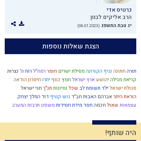
כרטיס אדי
הרב אליקים לבנון
יג טבת התשפג
(06.01.2023)
הצגת שאלות נוספות
תורה
חתונה
נגיף הקורונה
מסילת ישרים
חומר
רמח"ל
רוח ה'
נצרות
קריאת מגילה
יהושע
ארץ ישראל
חמץ
כסף
יתרו
חיסרון
הודאה
סגולת ישראל
ילד תשומת לב
שכל
נסיונות
תנ"ך
חגי ישראל
הוראת היתר
אברהם
האבות
חב"ד
גוש קטיף
דוד המלך
יצחק
עצמאות
שאול
חכמה
חסד
מידת חסידות
משפט
תרבות המערב
אמון
עצלות
שבת
הבנה
יצר הרע
תיקון חצות
יאוש
תקשורת זוגית
חירות
משפחתיות
בריחה מהכבוד
קבלה
קנאה
דיינים
אדם
טהרה
אירוסין
נצח
נותן
שכרות
מלחמה
גשם
צדק
גמילות חסדים
רצון
היה שותף!
גאולה
שיחה
יעקב
קשיים
תפילין
ציפיות
קיום
רצח
עצל
צדיקים