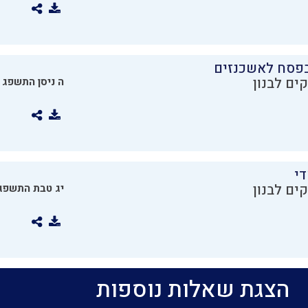
בפסח לאשכנזים
ים לבנון
ה ניסן התשפג
די
ים לבנון
יג טבת התשפג
הצגת שאלות נוספות