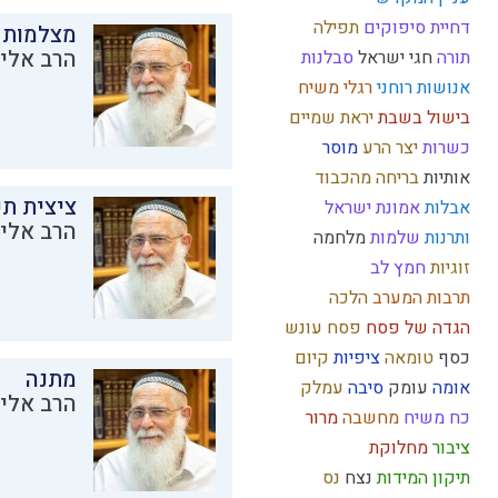
דחיית סיפוקים
תפילה
מצלמות 
הרב אליק
תורה
חגי ישראל
סבלנות
אנושות
רוחני
רגלי משיח
בישול בשבת
יראת שמיים
כשרות
יצר הרע
מוסר
אותיות
בריחה מהכבוד
ציצית ת
אבלות
אמונת ישראל
הרב אליק
ותרנות
שלמות
מלחמה
זוגיות
חמץ
לב
תרבות המערב
הלכה
הגדה של פסח
פסח
עונש
כסף
טומאה
ציפיות
קיום
מתנה
אומה
עומק
סיבה
עמלק
הרב אליק
כח משיח
מחשבה
מרור
ציבור
מחלוקת
תיקון המידות
נצח
נס