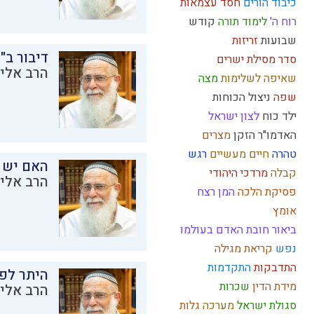
כיבוד הורים
חסד
עצמאות
רוח ה'
לימוד תורה
קודש
שבועות
זריזות
דיבור ב"
סדר מסילת ישרים
הרב אליק
שאיפה לשלימות
מצה
שפה
ניצול הכוחות
ילד כוח
לצון
ישראל
האדמו"ר הזקן
מצרים
טהרה
חיים מעשיים
רגש
האם יש 
קבלה
מרדכי היהודי
הרב אליק
פסיקת הלכה
המן
רצח
אומץ
ביאור חובת האדם בעולמו
נפש
קריאת מגילה
התדבקות
התקדמות
היתר לפר
מידת הדין
שכרות
הרב אליק
סגולת ישראל
מערכה
גלות