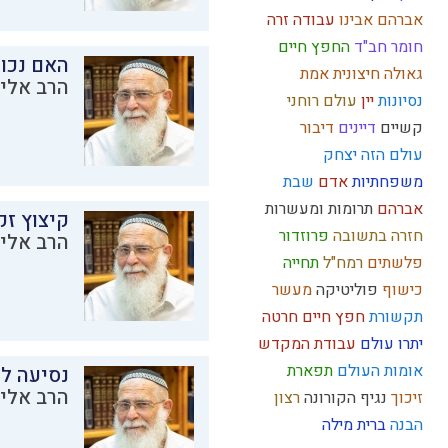
אברהם אבינו
עבודה זרה
חומר
חב"ד
החפץ חיים
האם נכו
גאולה חיצונית
אמת
הרב אליק
נסיונות
יין
עולם רוחני
קשיים
דיינים
דיבור
עולם הזה
יצחק
משפחתיות
אדם
שבת
אברהם
תרומות ומעשרות
קיצוץ זק
חזרה בתשובה
פרוזדור
הרב אליק
פלשתים
רמח"ל
תחייה
כישוף
פוליטיקה
מעשר
תקשורת
חפץ חיים
חרטה
יתרו
עולם
עבודת המקדש
אומות העולם
תפארת
נסיעה לז
הרב אליק
זיכוך
נגיף הקורונה
רצון
הבנה
ברית מילה