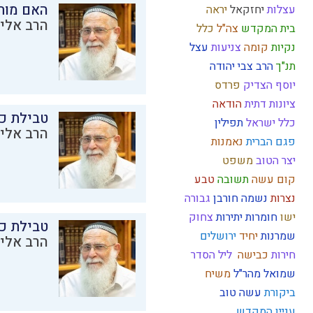
האם מות
עצלות
יחזקאל
יראה
הרב אליק
בית המקדש
צה"ל
כלל
נקיות
קומה
צניעות
עצל
תנ"ך
הרב צבי יהודה
יוסף הצדיק
פרדס
ציונות דתית
הודאה
טבילת כל
כלל ישראל
תפילין
הרב אליק
פגם הברית
נאמנות
יצר הטוב
משפט
קום עשה
תשובה
טבע
נצרות
נשמה
חורבן
גבורה
ישו
חומרות יתירות
צחוק
טבילת כל
שמרנות
יחיד
ירושלים
הרב אליק
חירות
כבישה
ליל הסדר
שמואל
מהר"ל
משיח
ביקורת
עשה טוב
עניין המקדש