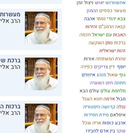
אחשוורוש
יאוש
ניצול זמן
מעשר כספים
ההמון
מעשרות
צבא יהודי
נסתר
אהבה
הרב אליק
קנאה
הרמב"ם
זהירות
האבות
עם ישראל
חכמה
ברכות
נותן
השקעה
זהות ישראלית
טהרת המשפחה
אורות
ברכת שע
הרב אליק
יוסף
דין
צדיקים
כפירה
גוף
שאול
מנהג
איזונים
חתונה
חוט השערה
מלחמת עולם
עולם הבא
מבול
אדמה
חטא העגל
ברכות ה
נגלה
קדושה
היסטוריה
הרב אליק
איסלאם
מידת חסידות
ארבע כוסות
אריה
שכל
שקר
בין אדם לחבירו