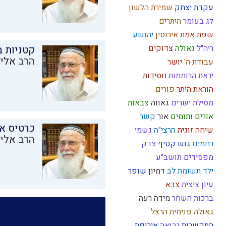
עקדת יצחק
שמירת הלשון
לג בעומר
היתרים
שפת אמת
אירוסין
יהושע
ריה"ל
גאולה
צדוקים
קטניות 
הרב אליק
עבודת ה'
יושר
יראת הרוממות
חסידות
הוראת היתר
פורים
מסילת ישרים
גאווה
צבאות
אורים ותומים
אור
קשר
כרטיס א
שיחה זוגית
הרצי"ה
גשמי
הרב אליק
רחמים
גוש קטיף
צדק
מפסידים
תושב"ע
ילד תשומת לב
דמיון
שופר
עיון
ציצית
צבא
ברכות השחר
מידה רעה
גאולה פנימית
הרצל
התקשרות
נבואה
אירופה