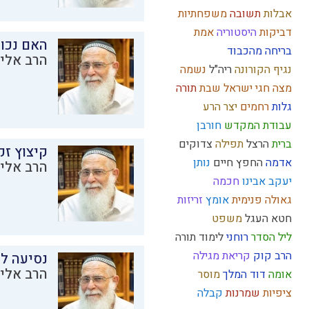
אבלות
תשובה
משפחתיות
דביקות
היסטוריה
אמת
האם נכו
בריחה מהכבוד
הרב אליק
נגיף הקורונה
ריה"ל
נשמה
מצה
חגי ישראל
שבת
תורה
גלות
רחמים
יצר הרע
עבודת המקדש
חורבן
ברית
הרצל
תפילה
צדוקים
קיצוץ זק
אדמה
החפץ חיים
נותן
הרב אליק
יעקב אבינו
חכמה
גאולה פנימית
אומץ
זריזות
חטא העגל
משפט
ליל הסדר
רוחני
לימוד תורה
הרב קוק
קריאת מגילה
נסיעה לז
הרב אליק
אומה
דוד המלך
מוסר
ציפיות
שמרנות
קבלה