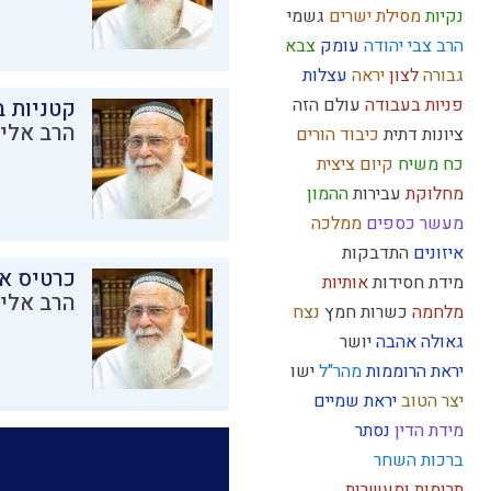
נקיות
מסילת ישרים
גשמי
הרב צבי יהודה
עומק
צבא
גבורה
לצון
יראה
עצלות
פניות בעבודה
עולם הזה
קטניות 
הרב אליק
ציונות דתית
כיבוד הורים
כח משיח
קיום
ציצית
מחלוקת
עבירות
ההמון
מעשר כספים
ממלכה
איזונים
התדבקות
כרטיס א
מידת חסידות
אותיות
הרב אליק
מלחמה
כשרות
חמץ
נצח
גאולה
אהבה
יושר
יראת הרוממות
מהר"ל
ישו
יצר הטוב
יראת שמיים
מידת הדין
נסתר
ברכות השחר
תרומות ומעשרות