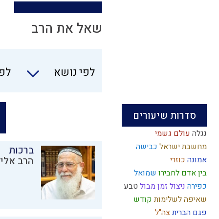
שאל את הרב
לפי נושא
לפי
סדרות שיעורים
נגלה
עולם גשמי
מחשבת ישראל
כבישה
ברכות
אמונה
כוזרי
הרב אליק
בין אדם לחבירו
שמואל
כפירה
ניצול זמן
מבול
טבע
שאיפה לשלימות
קודש
פגם הברית
צה"ל