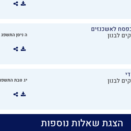
בפסח לאשכנזים
ים לבנון
ה ניסן התשפג
די
ים לבנון
יג טבת התשפג
הצגת שאלות נוספות