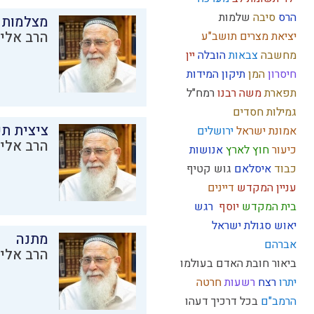
הרס
סיבה
שלמות
מצלמות 
הרב אליק
יציאת מצרים
תושב"ע
מחשבה
צבאות
הובלה
יין
חיסרון
המן
תיקון המידות
תפארת
משה רבנו
רמח"ל
גמילות חסדים
ציצית ת
אמונת ישראל
ירושלים
הרב אליק
כיעור
חוץ לארץ
אנושות
כבוד
איסלאם
גוש קטיף
עניין המקדש
דיינים
בית המקדש
יוסף
רגש
יאוש
סגולת ישראל
מתנה
אברהם
הרב אליק
ביאור חובת האדם בעולמו
יתרו
רצח
רשעות
חרטה
הרמב"ם
בכל דרכיך דעהו