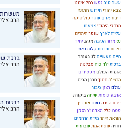
עשה טוב
נפש
רחל אימנו
צבא יהודי
חידוש
חתונה
מעשרות
דיבור
אדם
שקר
פוליטיקה
הרב אליק
מרדכי היהודי
צניעות
עלייה לארץ
שופר
היתרים
נס
מרור
הנהגה
מנהג
יחיד
נצרות
ותרנות
קלות ראש
חיים מעשיים
לג בעומר
ברכת שע
הרב אליק
ברכות
ילד כוח
סבלנות
אומות העולם
מפסידים
הרצי"ה
חינוך
חרבן הבית
עולם
רצון
ציבור
ארבע כוסות
שיחה
ביקורת
ברכות ה
עבודה זרה
גשם
אור
דין
הרב אליק
פסח
כלל
האדמו"ר הזקן
הוראת היתר
מידת הרחמים
חוויה
שפת אמת
שבועות