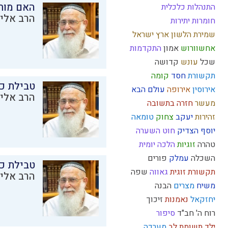
האם מות
התנהלות כלכלית
הרב אליק
חומרות יתירות
שמירת הלשון
ארץ ישראל
אחשוורוש
אמון
התקדמות
שכל
עונש
קדושה
תקשורת
חסד
קומה
טבילת כל
אירוסין
אירופה
עולם הבא
הרב אליק
מעשר
חזרה בתשובה
זהירות
יעקב
צחוק
טומאה
יוסף הצדיק
חוט השערה
טהרה
זוגיות
הלכה יומית
השכלה
עמלק
פורים
טבילת כל
תקשורת זוגית
גאווה
שפה
הרב אליק
משיח
מצרים
הבנה
יחזקאל
נאמנות
זיכוך
רוח ה'
חב"ד
סיפור
ילד תשומת לב
מערכה