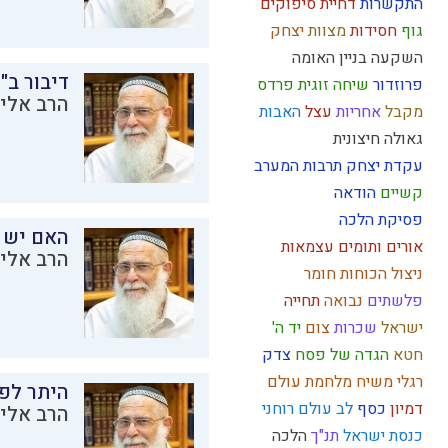
התקשרות
דחיית סיפוקים
גוף
חסידות
מצוות
יצחק
השקעה
בניין האומה
דיבור ב"
פרוזדור
שיחה זוגית
פרדס
הרב אליק
מקבל
אחריות
עצל
האבות
גאולה חיצונית
עקדת יצחק
תרבות המערב
קשיים
הודאה
פסיקת הלכה
האם יש 
אורים ותומים
עצמאות
הרב אליק
ניצול הכוחות
חומר
פלשתים
נבואה
תחייה
ישראל
שכרות
צום
יד ה'
חטא
הגדה של פסח
צדק
רגלי משיח
מלחמת עולם
היתר לפר
דמיון
כסף
לב
עולם רוחני
הרב אליק
כנסת ישראל
תנ"ך
הלכה