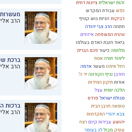
זהות ישראלית
ציונות דתית
נפש
עבודת המקדש
מעשרות
דביקות
זוגיות
גוש קטיף
הרב אליק
חתונה
הרב צבי יהודה
טהרת המשפחה
איזונים
ביאור חובת האדם בעולמו
מלחמה
כיעור
פגם הברית
לימוד תורה
אמת
ברכת שע
הרב אליק
רחל אימנו
מעשר
אדמה
חורבן
נגיף הקורונה
יד ה'
אורות
תיקון המידות
הלכה יומית
עצל
סגולת ישראל
פרדס
ברכות ה
טומאה
חרבן הבית
הרב אליק
צבא יהודי
התקדמות
יהושע
עבירות
קיום
רצח
עומק
מבול
לג בעומר