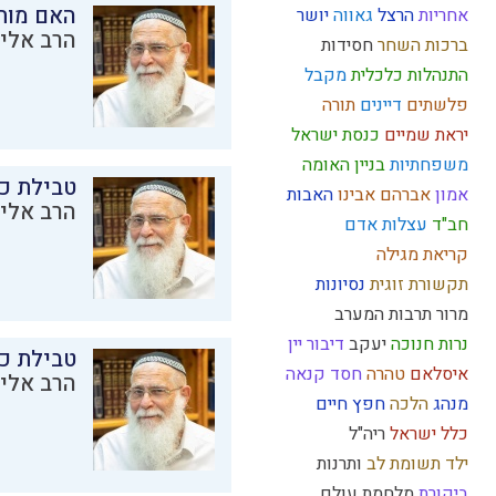
האם מות
אחריות
הרצל
גאווה
יושר
הרב אליק
ברכות השחר
חסידות
התנהלות כלכלית
מקבל
פלשתים
דיינים
תורה
יראת שמיים
כנסת ישראל
משפחתיות
בניין האומה
טבילת כל
אמון
אברהם אבינו
האבות
הרב אליק
חב"ד
עצלות
אדם
קריאת מגילה
תקשורת זוגית
נסיונות
מרור
תרבות המערב
נרות חנוכה
יעקב
דיבור
יין
טבילת כל
איסלאם
טהרה
חסד
קנאה
הרב אליק
מנהג
הלכה
חפץ חיים
כלל ישראל
ריה"ל
ילד תשומת לב
ותרנות
ביקורת
מלחמת עולם