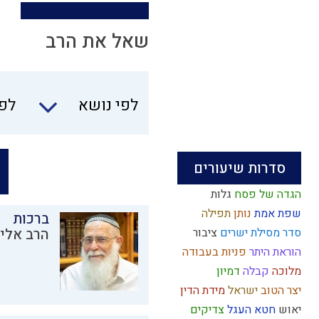
שאל את הרב
לפי נושא
לפי
סדרות שיעורים
הגדה של פסח
גלות
שפת אמת
נותן
תפילה
ברכות
סדר מסילת ישרים
ציבור
הרב אליק
הוראת היתר
פניות בעבודה
מלוכה
קבלה
דמיון
יצר הטוב
ישראל
מידת הדין
יאוש
חטא העגל
צדיקים