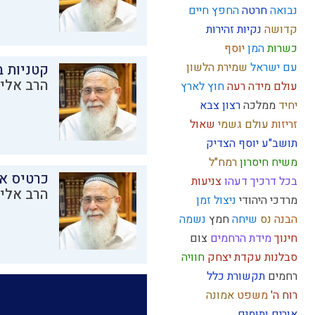
נבואה
חרטה
החפץ חיים
קדושה
נקיות
זהירות
כשרות
המן
יוסף
עם ישראל
שמירת הלשון
קטניות 
הרב אליק
עולם
מידה רעה
חוץ לארץ
יחיד
ממלכה
רצון
צבא
זריזות
עולם גשמי
שאול
תושב"ע
יוסף הצדיק
משיח
חיסרון
רמח"ל
כרטיס א
בכל דרכיך דעהו
צניעות
הרב אליק
מרדכי היהודי
ניצול זמן
הבנה
נס
שיחה
חמץ
נשמה
חינוך
מידת הרחמים
צום
סבלנות
עקדת יצחק
חוויה
רחמים
תקשורת
כלל
רוח ה'
משפט
אמונה
אורים ותומים