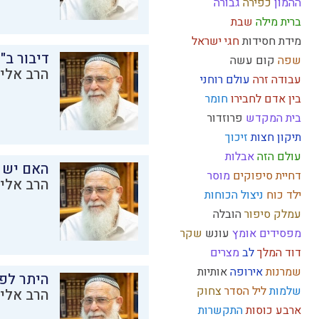
ההמון
כפירה
גבורה
ברית מילה
שבת
מידת חסידות
חגי ישראל
דיבור ב"
שפה
קום עשה
הרב אליק
עבודה זרה
עולם רוחני
בין אדם לחבירו
חומר
בית המקדש
פרוזדור
תיקון חצות
זיכוך
עולם הזה
אבלות
האם יש 
דחיית סיפוקים
מוסר
הרב אליק
ילד כוח
ניצול הכוחות
עמלק
סיפור
הובלה
מפסידים
אומץ
עונש
שקר
דוד המלך
לב
מצרים
שמרנות
אירופה
אותיות
היתר לפר
שלמות
ליל הסדר
צחוק
הרב אליק
ארבע כוסות
התקשרות