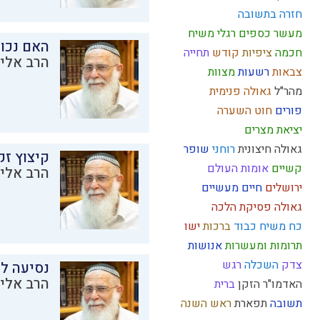
חזרה בתשובה
מעשר כספים
רגלי משיח
האם נכו
חכמה
ציפיות
קודש
תחייה
הרב אליק
צבאות
רשעות
מצוות
מהר"ל
גאולה פנימית
פורים
חוט השערה
יציאת מצרים
גאולה חיצונית
רוחני
שופר
קיצוץ זק
קשיים
אומות העולם
הרב אליק
ירושלים
חיים מעשיים
גאולה
פסיקת הלכה
כח משיח
כבוד
ברכות
ישו
תרומות ומעשרות
אנושות
צדק
השכלה
רגש
נסיעה לז
הרב אליק
האדמו"ר הזקן
ברית
תשובה
תפארת
ראש השנה