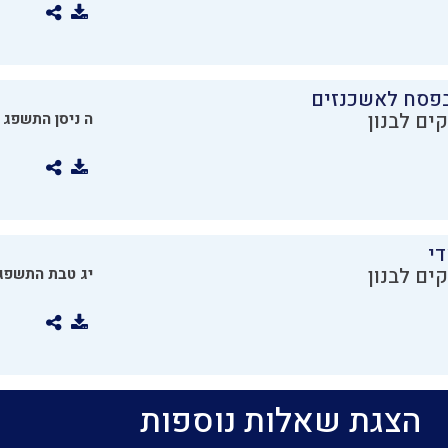
בפסח לאשכנזים
ים לבנון
ה ניסן התשפג
די
ים לבנון
יג טבת התשפג
הצגת שאלות נוספות