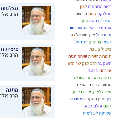
יראת הרוממות
לצון
מצלמות 
הרב אליק
מחלוקת
פסח
כבישה
הרמב"ם
חטא
עיון
אמונת ישראל
אחשוורוש
עבודת ה'
ארץ ישראל
גוף
גשמי
צדוקים
יחזקאל
ציצית ת
בישול בשבת
הרב אליק
חומרות יתירות
שיחה זוגית
השקעה
הרב קוק
יצר הרע
אברהם
הנהגה
בריחה מהכבוד
היתרים
מחשבה
כיבוד הורים
מתנה
עלייה לארץ
אריה
כישוף
הרב אליק
דין
עניין המקדש
מערכה
גשם
עולם הבא
שאיפה לשלימות