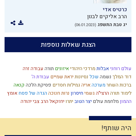
כרטיס אדי
הרב אליקים לבנון
יג טבת התשפג
(06.01.2023)
הצגת שאלות נוספות
עולם רוחני
אבלות
מרדכי היהודי
איזונים
תורה
עבודה זרה
דוד המלך
נשמה
שכל
נסיונות
יראת שמיים
עבודת ה'
ברכות השחר
מערכה
אריה
גמילות חסדים
פסיקת הלכה
קנאה
לימוד תורה
הרצי"ה
גשמי
חיסרון
נרות חנוכה
הגדה של פסח
אומץ
ההמון
מלחמת עולם
יצר הטוב
יתרו
יחזקאל
הרב צבי יהודה
אורים ותומים
החפץ חיים
כשרות
לג בעומר
מסילת ישרים
מחלוקת
רמח"ל
אברהם אבינו
הלכה יומית
אומות העולם
בית המקדש
בישול בשבת
קריאת מגילה
אמונת ישראל
יוסף
היה שותף!
דחיית סיפוקים
גאולה חיצונית
רשעות
תיקון חצות
פורים