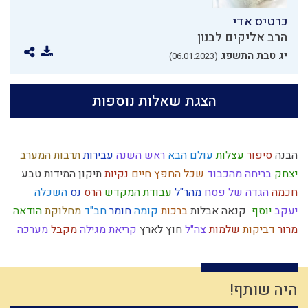
כרטיס אדי
הרב אליקים לבנון
יג טבת התשפג
(06.01.2023)
הצגת שאלות נוספות
הבנה
סיפור
עצלות
עולם הבא
ראש השנה
עבירות
תרבות המערב
יצחק
בריחה מהכבוד
שכל
החפץ חיים
נקיות
תיקון המידות
טבע
חכמה
הגדה של פסח
מהר"ל
עבודת המקדש
הרס
נס
השכלה
יעקב
יוסף
קנאה
אבלות
ברכות
קומה
חומר
חב"ד
מחלוקת
הודאה
מרור
דביקות
שלמות
צה"ל
חוץ לארץ
קריאת מגילה
מקבל
מערכה
שמואל
מרדכי היהודי
בית המקדש
תנ"ך
ליל הסדר
יושר
הרצל
גאווה
ניצול הכוחות
הרב צבי יהודה
עונש
ממלכה
אמת
ציצית
סדר מסילת ישרים
פרדס
אומץ
תפילין
כח משיח
מחשבה
היה שותף!
התקדמות
עקדת יצחק
גשם
בישול בשבת
כשרות
מידת הרחמים