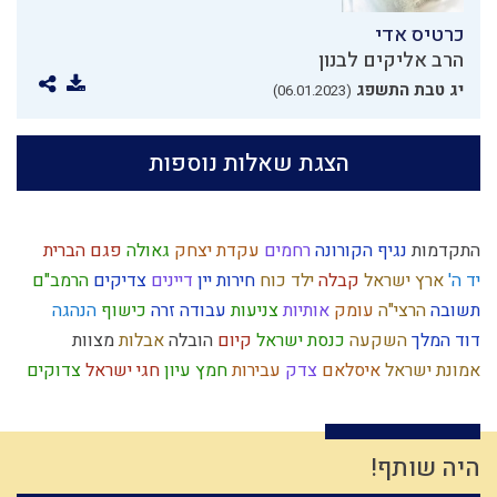
כרטיס אדי
הרב אליקים לבנון
יג טבת התשפג
(06.01.2023)
הצגת שאלות נוספות
התקדמות
נגיף הקורונה
רחמים
עקדת יצחק
גאולה
פגם הברית
יד ה'
ארץ ישראל
קבלה
ילד כוח
חירות
יין
דיינים
צדיקים
הרמב"ם
תשובה
הרצי"ה
עומק
אותיות
צניעות
עבודה זרה
כישוף
הנהגה
דוד המלך
השקעה
כנסת ישראל
קיום
הובלה
אבלות
מצוות
אמונת ישראל
איסלאם
צדק
עבירות
חמץ
עיון
חגי ישראל
צדוקים
כוזרי
חוט השערה
עולם רוחני
אמונה
סיבה
תושב"ע
עונש
יחיד
ביקורת
מלחמת עולם
עלייה לארץ
חטא
נפש
יעקב אבינו
נאמנות
טהרה
מעשר
בריחה מהכבוד
נגלה
כיבוד הורים
גשם
מחלוקת
היה שותף!
חסד
חפץ חיים
מחשבת ישראל
ניצול הכוחות
נסיונות