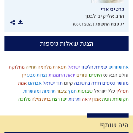
כרטיס אדי
הרב אליקים לבנון
יג טבת התשפג
(06.01.2023)
הצגת שאלות נוספות
אחשוורוש
שמירת הלשון
ישראל
תפארת
מלחמה
תחייה
מחלוקת
עולם הבא
נס
היתרים
פורים
יראת הרוממות
נצרות
טבע
יין
מעשר כספים
חזרה בתשובה
קיום
חגי ישראל
אברהם
אמת
תפילין
כלל ישראל
שבועות
חמץ
ציבור
תרומות ומעשרות
תקשורת זוגית
אמון
יראה
ותרנות
ישו
רצח
ברית מילה
מלוכה
חסידות
חורבן
עניין המקדש
סבלנות
היסטוריה
קשיים
שמואל
רשעות
כיבוד הורים
יהושע
דביקות
הרב קוק
מחשבה
זהירות
כבוד
נפש
גאולה
הרצל
זריזות
עולם רוחני
האבות
זוגיות
נגלה
היה שותף!
קומה
גשם
פרוזדור
יצר הטוב
יוסף הצדיק
רמח"ל
כח משיח