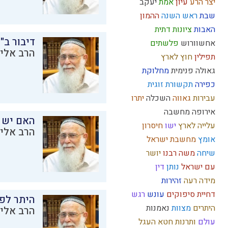
יצר הרע
עיון
אמת
יעקב
שבת
ראש השנה
ההמון
האבות
ציונות דתית
דיבור ב"
אחשוורוש
פלשתים
הרב אליק
תפילין
חוץ לארץ
גאולה פנימית
מחלוקת
כפירה
תקשורת זוגית
עבירות
גאווה
השכלה
יתרו
אירופה
מחשבה
האם יש 
עלייה לארץ
ישו
חיסרון
הרב אליק
אומץ
מחשבת ישראל
שיחה
משה רבנו
יושר
עם ישראל
נותן
דין
מידה רעה
זהירות
דחיית סיפוקים
עונש
רגש
היתר לפר
היתרים
מצוות
נאמנות
הרב אליק
עולם
ותרנות
חטא העגל