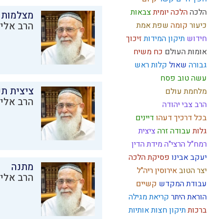
הלכה
הלכה יומית
צבאות
מצלמות 
הרב אליק
כיעור
קומה
שפת אמת
חידוש
תיקון המידות
זיכוך
אומות העולם
כח משיח
גבורה
שאול
קלות ראש
עשה טוב
פסח
ציצית ת
מלחמת עולם
הרב אליק
הרב צבי יהודה
בכל דרכיך דעהו
דיינים
גלות
עבודה זרה
ציצית
רמח"ל
הרצי"ה
מידת הדין
יעקב אבינו
פסיקת הלכה
מתנה
יצר הטוב
אירוסין
ריה"ל
הרב אליק
עבודת המקדש
קשיים
הוראת היתר
קריאת מגילה
ברכות
תיקון חצות
אותיות