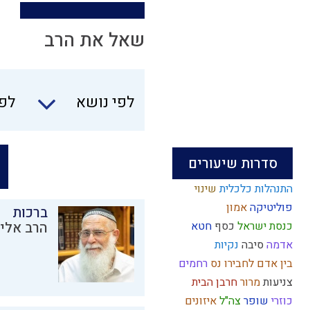
שאל את הרב
לפי נושא
לפי
סדרות שיעורים
התנהלות כלכלית
שינוי
פוליטיקה
אמון
ברכות
כנסת ישראל
כסף
חטא
הרב אליק
אדמה
סיבה
נקיות
בין אדם לחבירו
נס
רחמים
צניעות
מרור
חרבן הבית
כוזרי
שופר
צה"ל
איזונים