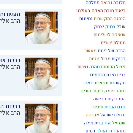
מלוכה
נבואה
ממלכה
ביאור חובת האדם בעולמו
מעשרות
הנהגה
התקשרות
נסיונות
הרב אליק
שכל
צחוק
יצחק
שאיפה לשלימות
מסילת ישרים
הגדה של פסח
מעשר
דביקות
מבול
זוגיות
ברכת שע
הרב אליק
ניצול הכוחות
טהרה
נצרות
ברית
מידת הרחמים
תקשורת
תפארת
יראה
חומר
עומק
כיבוד הורים
התדבקות
כבישה
ברכות ה
פגם הברית
סיפור
הרב אליק
סגולת ישראל
אברהם
שמואל
אור
ברית מילה
מנהג
דוד המלך
דמיון