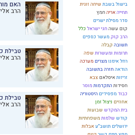
האם מות
בישול בשבת
שיחה זוגית
הרב אליק
תחייה
אריה
חמץ
סדר מסילת ישרים
קום עשה
חגי ישראל
כלל
הרב קוק
מעשר כספים
תשובה
קבלה
טבילת כל
תרומות ומעשרות
שפה
הרב אליק
רחל אימנו
מצרים
מערכה
הודאה
חזרה בתשובה
זריזות
איסלאם
צבא
חסידות
התקדמות
מוסר
כבוד
מפסידים
היסטוריה
טבילת כל
אחוזים
ניצול זמן
הרב אליק
בית המקדש
שבועות
קודש
שלמות
משפחתיות
ירושלים
תושב"ע
אבלות
חפץ חיים
קשר
קיום