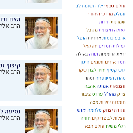
עולם גשמי
ילד תשומת לב
עמלק
מרדכי היהודי
האם נכו
שמרנות
חירות
הרב אליק
גאולה חיצונית
מקבל
ארבע כוסות
אחריות
הרצל
גמילות חסדים
יחזקאל
יראת הרוממות
תורה
גאולה
חסד
אורים ותומים
חינוך
קיצוץ זק
גוש קטיף
יחיד
לצון
שקר
הרב אליק
טהרת המשפחה
נסתר
עצמאות
אמונה
אהבה
צדק
מהר"ל
פרדס
ציבור
חומרות יתירות
מצה
עקדת יצחק
מלחמה
יאוש
נסיעה לז
הרב אליק
עצלות
לב
צדיקים
חוויה
רגלי משיח
עולם הבא