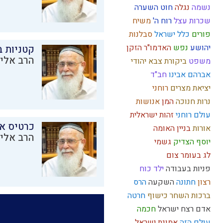
נשמה
נגלה
חוט השערה
שכרות
עצל
רוח ה'
משיח
פורים
כלל ישראל
סבלנות
יהושע
נפש
האדמו"ר הזקן
קטניות 
הרב אליק
משפט
ביקורת
צבא יהודי
אברהם אבינו
חב"ד
יציאת מצרים
רוחני
נרות חנוכה
המן
אנושות
עולם רוחני
זהות ישראלית
כרטיס א
אורות
בניין האומה
הרב אליק
יוסף הצדיק
גשמי
לג בעומר
צום
פניות בעבודה
ילד כוח
רצון
חתונה
השקעה
הרס
ברכות השחר
כישוף
חרטה
אדם
רצח
ישראל
חכמה
עולם הזה
אמונת ישראל