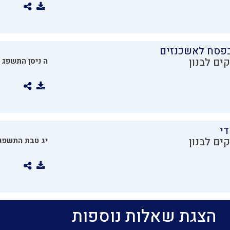
בפסח לאשכנזים
ים לבנון
ה ניסן התשפג
די
ים לבנון
יג טבת התשפג
הצגת שאלות נוספות