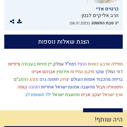
כרטיס אדי
הרב אליקים לבנון
יג טבת התשפג
(06.01.2023)
הצגת שאלות נוספות
תפילה
ארבע כוסות
הרצל
רמח"ל
עמלק
יין
פניות בעבודה
ציפיות
דוד המלך
שקר
תיקון המידות
אירוסין
אברהם אבינו
בריחה מהכבוד
אומות העולם
יצחק
חתונה
צום
מנהג
הרמב"ם
היסטוריה
מבול
מחשבה
אמונת ישראל
אחריות
הנהגה
קומה
ארץ ישראל
יעקב אבינו
מחשבת ישראל
ילד תשומת לב
חגי ישראל
יוסף הצדיק
רצח
פרדס
יצר הרע
רצון
המן
כפירה
צדק
ציונות דתית
עבודת המקדש
הלכה
שפת אמת
אחשוורוש
תפארת
עשה טוב
יוסף
מרדכי היהודי
ותרנות
נצח
סיבה
בניין האומה
היה שותף!
מפסידים
עומק
עולם רוחני
בין אדם לחבירו
מעשר כספים