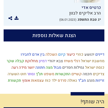
כרטיס אדי
הרב אליקים לבנון
יג טבת התשפג
(06.01.2023)
הצגת שאלות נוספות
דיינים
יהושע
כוזרי
כיעור
קיום
השכלה
בין אדם לחבירו
מחשבת ישראל
רגלי משיח
צבא יהודי
דמיון
מחלוקת
קבלה
שקר
כנסת ישראל
גמילות חסדים
מבול
מצה
חתונה
יושר
מידה רעה
צדיקים
חכמה
קשיים
התקשרות
משפט
תנ"ך
נסתר
חוט השערה
זריזות
מנהג
חב"ד
גאולה
פרדס
ילד כוח
עצמאות
אומץ
תקשורת
חינוך
מלוכה
תפילין
קודש
צבא
אותיות
נשמה
התדבקות
גבורה
חוץ לארץ
הגדה של פסח
נקיות
פורים
יצר הרע
חזרה בתשובה
עמלק
ראש השנה
מעשר כספים
כשרות
ציבור
אירוסין
אהבה
היה שותף!
קומה
זוגיות
חידוש
נס
עולם גשמי
דוד המלך
קריאת מגילה