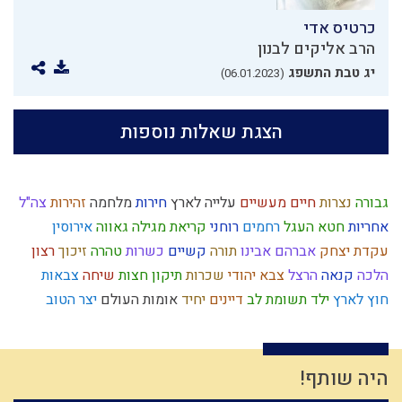
כרטיס אדי
הרב אליקים לבנון
יג טבת התשפג
(06.01.2023)
הצגת שאלות נוספות
גבורה
נצרות
חיים מעשיים
עלייה לארץ
חירות
מלחמה
זהירות
צה"ל
אחריות
חטא העגל
רחמים
רוחני
קריאת מגילה
גאווה
אירוסין
עקדת יצחק
אברהם אבינו
תורה
קשיים
כשרות
טהרה
זיכוך
רצון
הלכה
קנאה
הרצל
צבא יהודי
שכרות
תיקון חצות
שיחה
צבאות
חוץ לארץ
ילד תשומת לב
דיינים
יחיד
אומות העולם
יצר הטוב
חוט השערה
השכלה
אחוזים
חתונה
יראת שמיים
חומרות יתירות
מידת חסידות
קלות ראש
שכל
דביקות
לג בעומר
חינוך
הנהגה
חורבן
עבירות
נסתר
יהושע
חגי ישראל
גאולה
מוסר
לצון
פסח
היה שותף!
שמרנות
היתרים
ברכות השחר
תרבות המערב
אנושות
התדבקות