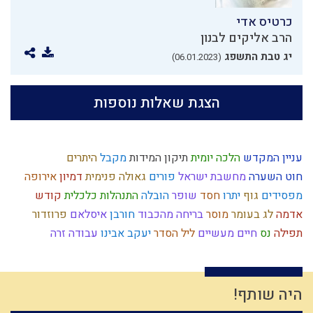
כרטיס אדי
הרב אליקים לבנון
יג טבת התשפג
(06.01.2023)
הצגת שאלות נוספות
עניין המקדש
הלכה יומית
תיקון המידות
מקבל
היתרים
חוט השערה
מחשבת ישראל
פורים
גאולה פנימית
דמיון
אירופה
מפסידים
גוף
יתרו
חסד
שופר
הובלה
התנהלות כלכלית
קודש
אדמה
לג בעומר
מוסר
בריחה מהכבוד
חורבן
איסלאם
פרוזדור
תפילה
נס
חיים מעשיים
ליל הסדר
יעקב אבינו
עבודה זרה
עקדת יצחק
הוראת היתר
נאמנות
נבואה
קיום
פלשתים
פסיקת הלכה
צום
בישול בשבת
מידה רעה
חטא
תפילין
פגם הברית
מערכה
אברהם אבינו
צדיקים
חכמה
תורה
חגי ישראל
היה שותף!
כשרות
משיח
ביאור חובת האדם בעולמו
מידת הרחמים
צבא יהודי