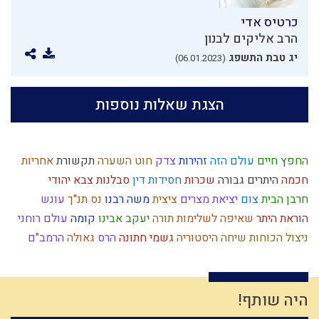
כרטיס אדי
הרב אליקים לבנון
יג טבת התשפג
(06.01.2023)
הצגת שאלות נוספות
החפץ חיים
עולם הזה
זהירות
צדק
חוט השערה
תקשורת
אחריות
חכמה
היתרים
גבורה
שכרות
חסידות
דין
סבלנות
צבא יהודי
חרבן הבית
צום
יציאת מצרים
ציצית
משה רבנו
נס
תנ"ך
עונש
הוראת היתר
שאיפה לשלימות
תורה
יעקב אבינו
קומה
עולם רוחני
ניצול הכוחות
שיחה
היסטוריה
גשמי
חתונה
הרס
גאולה
הרמב"ם
מוסר
שמרנות
אחשוורוש
ממלכה
תפילה
צה"ל
גוף
שלמות
ילד תשומת לב
נבואה
חוץ לארץ
אנושות
עבירות
המן
ברכות השחר
יצר הטוב
בישול בשבת
ברית
אברהם אבינו
היה שותף!
דחיית סיפוקים
פניות בעבודה
נשמה
נצח
רצון
גוש קטיף