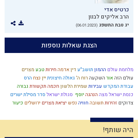
כרטיס אדי
הרב אליקים לבנון
יג טבת התשפג
(06.01.2023)
הצגת שאלות נוספות
מלחמת עולם
ההמון
תושב"ע
דין
אדמה
חירות
טבע
מצרים
עולם הזה
אור
השקעה
רוח ה'
גאולה חיצונית
יין
נצח
הרס
עבודת המקדש
עבירות
שמירת הלשון
חכמה
תקשורת
גבורה
כנסת ישראל
מצה
הנהגה
יוסף
סגולת ישראל
סדר מסילת ישרים
צדוקים
זהירות
תשובה
חוויה
נפש
יציאת מצרים
ירושלים
כיעור
כיבוד הורים
התנהלות כלכלית
אמת
שבועות
הלכה
שכרות
כבוד
עניין המקדש
הגדה של פסח
קודש
זריזות
טומאה
שיחה זוגית
גלות
מרדכי היהודי
מנהג
היסטוריה
יעקב אבינו
עולם גשמי
כלל
היה שותף!
חינוך
יתרו
קלות ראש
אורים ותומים
אחשוורוש
חוץ לארץ